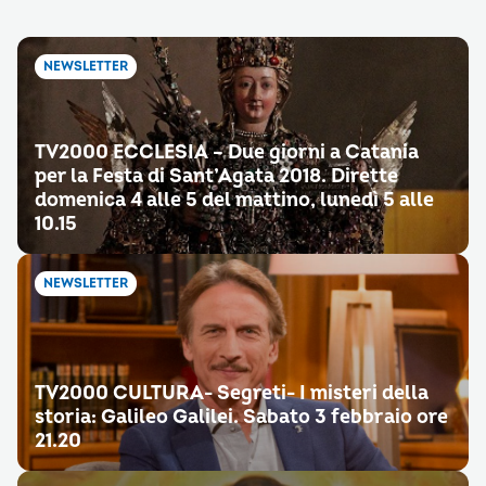
NEWSLETTER
TV2000 ECCLESIA – Due giorni a Catania
per la Festa di Sant’Agata 2018. Dirette
domenica 4 alle 5 del mattino, lunedì 5 alle
10.15
NEWSLETTER
TV2000 CULTURA- Segreti- I misteri della
storia: Galileo Galilei. Sabato 3 febbraio ore
21.20