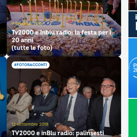
9 febbraio 2018
Tv2000 e Inblu radio: la festa per i
20 anni
(tutte le foto)
#FOTORACCONTI
12 settembre 2018
TV2000 e inBlu radio: palinsesti