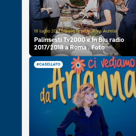
18 luglio 2017 presso la sede di via Aurelia
Palinsesti Tv2000 e In Blu radio
2017/2018 a Roma . Foto
#CASELLATO