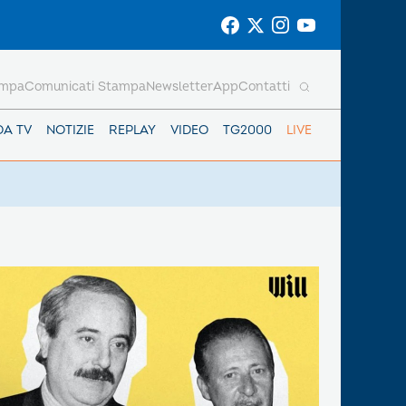
ampa
Comunicati Stampa
Newsletter
App
Contatti
DA TV
NOTIZIE
REPLAY
VIDEO
TG2000
LIVE