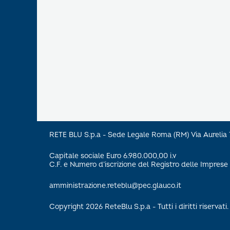
RETE BLU S.p.a - Sede Legale Roma (RM) Via Aureli
Capitale sociale Euro 6.980.000,00 i.v
C.F. e Numero d’iscrizione del Registro delle Impre
amministrazione.reteblu@pec.glauco.it
Copyright 2026 ReteBlu S.p.a - Tutti i diritti riservati.