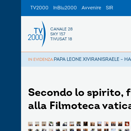
TV2000
InBlu2000
Avvenire
SIR
CANALE 28
SKY 157
TIVUSAT 18
PAPA LEONE XIV
IRAN
ISRAELE – H
IN EVIDENZA:
Secondo lo spirito, 
alla Filmoteca vatic