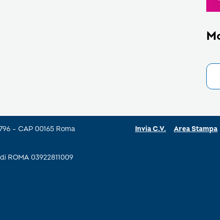
M
a 796 – CAP 00165 Roma
Invia C.V.
Area Stampa
se di ROMA 03922811009