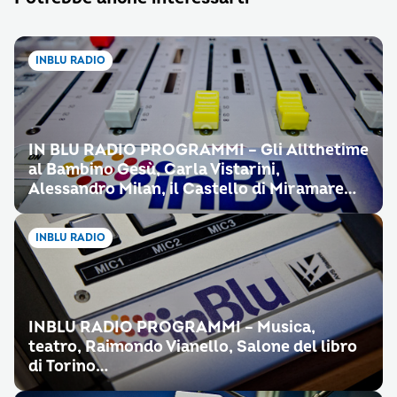
INBLU RADIO
IN BLU RADIO PROGRAMMI – Gli Allthetime
al Bambino Gesù, Carla Vistarini,
Alessandro Milan, il Castello di Miramare…
INBLU RADIO
INBLU RADIO PROGRAMMI – Musica,
teatro, Raimondo Vianello, Salone del libro
di Torino…