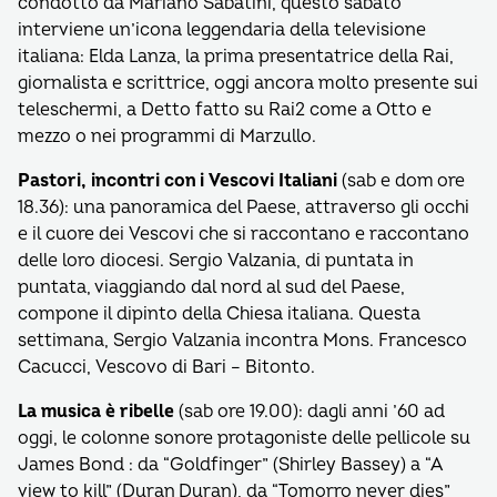
condotto da Mariano Sabatini, questo sabato
interviene un’icona leggendaria della televisione
italiana: Elda Lanza, la prima presentatrice della Rai,
giornalista e scrittrice, oggi ancora molto presente sui
teleschermi, a Detto fatto su Rai2 come a Otto e
mezzo o nei programmi di Marzullo.
Pastori, incontri con i Vescovi Italiani
(sab e dom ore
18.36): una panoramica del Paese, attraverso gli occhi
e il cuore dei Vescovi che si raccontano e raccontano
delle loro diocesi. Sergio Valzania, di puntata in
puntata, viaggiando dal nord al sud del Paese,
compone il dipinto della Chiesa italiana. Questa
settimana, Sergio Valzania incontra Mons. Francesco
Cacucci, Vescovo di Bari – Bitonto.
La musica è ribelle
(sab ore 19.00): dagli anni ’60 ad
oggi, le colonne sonore protagoniste delle pellicole su
James Bond : da “Goldfinger” (Shirley Bassey) a “A
view to kill” (Duran Duran), da “Tomorro never dies”