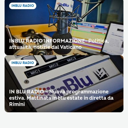
INBLU RADIO
INBLU RADIO INFORMAZIONE- Politica,
attualità, notizie dal Vaticano
INBLU RADIO
IN BLU RADIO – Nuova programmazione
estiva. Mattinata in blu estate in diretta da
Rimini