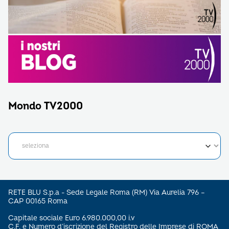
Mondo TV2000
RETE BLU S.p.a - Sede Legale Roma (RM) Via Aurelia 796 –
CAP 00165 Roma
Capitale sociale Euro 6.980.000,00 i.v
C.F. e Numero d’iscrizione del Registro delle Imprese di ROMA