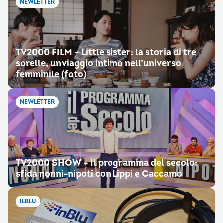
NEWLETTER
TV2000 FILM – Little sister: la storia di tre
sorelle, un viaggio intimo nell’universo
femminile (foto)
NEWLETTER
TV2000 SHOW – Il programma del secolo:
sfida nonni-nipoti con Lippi e Caccamo
ILBLU