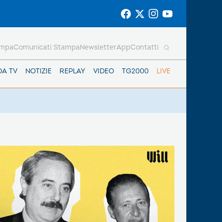
ampa
Comunicati Stampa
Newsletter
App
Contatti
DA TV
NOTIZIE
REPLAY
VIDEO
TG2000
LIVE