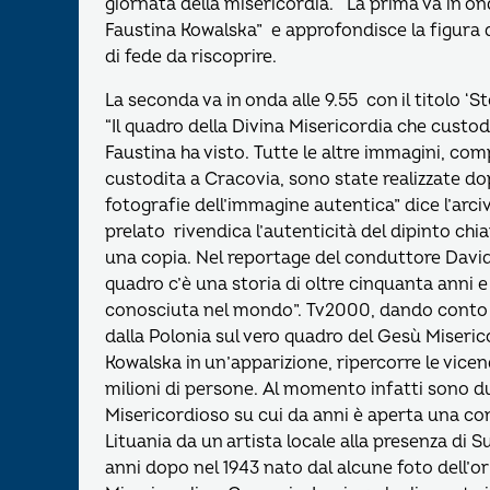
giornata della misericordia. La prima va in onda 
Faustina Kowalska” e approfondisce la figura d
di fede da riscoprire.
La seconda va in onda alle 9.55 con il titolo ‘S
“Il quadro della Divina Misericordia che custo
Faustina ha visto. Tutte le altre immagini, comp
custodita a Cracovia, sono state realizzate dop
fotografie dell’immagine autentica” dice l’arci
prelato rivendica l’autenticità del dipinto chia
una copia. Nel reportage del conduttore David
quadro c’è una storia di oltre cinquanta anni 
conosciuta nel mondo”. Tv2000, dando conto de
dalla Polonia sul vero quadro del Gesù Miseric
Kowalska in un’apparizione, ripercorre le vicend
milioni di persone. Al momento infatti sono 
Misericordioso su cui da anni è aperta una cont
Lituania da un artista locale alla presenza di S
anni dopo nel 1943 nato dal alcune foto dell’or