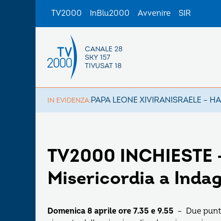
TV2000
InBlu2000
Avvenire
SIR
CANALE 28
SKY 157
TIVUSAT 18
PAPA LEONE XIV
IRAN
ISRAELE – H
IN EVIDENZA:
TV2000 INCHIESTE –
Misericordia a Indag
Domenica 8 aprile ore 7.35 e 9.55
– Due punta