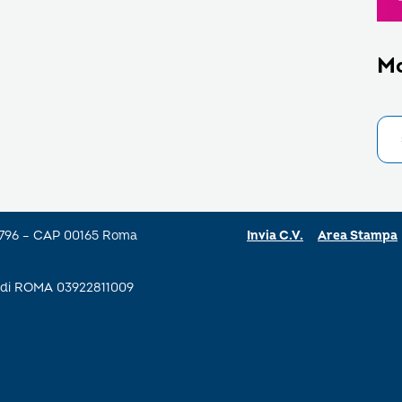
M
a 796 – CAP 00165 Roma
Invia C.V.
Area Stampa
se di ROMA 03922811009