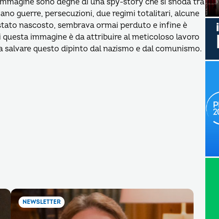
 immagine sono degne di una spy-story che si snoda tra
ciano guerre, persecuzioni, due regimi totalitari, alcune
è stato nascosto, sembrava ormai perduto e infine è
i questa immagine è da attribuire al meticoloso lavoro
a salvare questo dipinto dal nazismo e dal comunismo.
NEWSLETTER