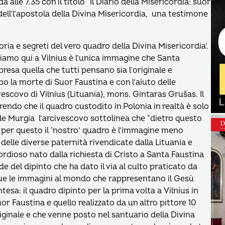
alle 7.35 con il titolo “Il Diario della Misericordia: suor
ell’l’apostola della Divina Misericordia, una testimone
toria e segreti del vero quadro della Divina Misericordia’.
diamo qui a Vilnius è l’unica immagine che Santa
resa quella che tutti pensano sia l’originale e
o la morte di Suor Faustina e con l’aiuto delle
vescovo di Vilnius (Lituania), mons. Gintaras Grušas. Il
rendo che il quadro custodito in Polonia in realtà è solo
e Murgia l’arcivescovo sottolinea che “dietro questo
e per questo il ‘nostro’ quadro è l’immagine meno
lle diverse paternità rivendicate dalla Lituania e
ordioso nato dalla richiesta di Cristo a Santa Faustina
e del dipinto che ha dato il via al culto praticato da
due le immagini al mondo che rappresentano il Gesù
esa: il quadro dipinto per la prima volta a Vilnius in
uor Faustina e quello realizzato da un altro pittore 10
iginale e che venne posto nel santuario della Divina