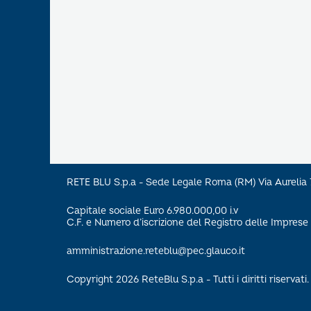
RETE BLU S.p.a - Sede Legale Roma (RM) Via Aureli
Capitale sociale Euro 6.980.000,00 i.v
C.F. e Numero d’iscrizione del Registro delle Impre
amministrazione.reteblu@pec.glauco.it
Copyright 2026 ReteBlu S.p.a - Tutti i diritti riservati.