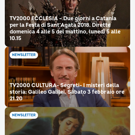
TV2000 ECCLESIA – Due giorni a Catania
per la Festa di Sant’Agata 2018. Dirette
domenica 4 alle 5 del mattino, lunedì 5 alle
10.15
NEWSLETTER
TV2000 CULTURA- Segreti- I misteri della
storia: Galileo Galilei. Sabato 3 febbraio ore
21.20
NEWSLETTER