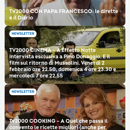
TV2000 CON PAPA FRANCESCO: le dirette
e il Diario
NEWSLETTER
TV2000 CINEMA – A Effetto Notte
intervista esclusiva a Pino Donaggio. E il
film sul ritorno di Mussolini. Venerdì 2
febbraio ore 22.50, domenica 4 ore 23.30 e
mercoledì 7 ore 22.55
NEWSLETTER
Tv2000 COOKING – A Quel che passa il
convento le ricette migliori (anche per