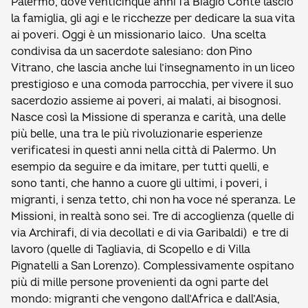
Palermo, dove venticinque anni fa Biagio Conte lasciò
la famiglia, gli agi e le ricchezze per dedicare la sua vita
ai poveri. Oggi è un missionario laico. Una scelta
condivisa da un sacerdote salesiano: don Pino
Vitrano, che lascia anche lui l’insegnamento in un liceo
prestigioso e una comoda parrocchia, per vivere il suo
sacerdozio assieme ai poveri, ai malati, ai bisognosi.
Nasce così la Missione di speranza e carità, una delle
più belle, una tra le più rivoluzionarie esperienze
verificatesi in questi anni nella città di Palermo. Un
esempio da seguire e da imitare, per tutti quelli, e
sono tanti, che hanno a cuore gli ultimi, i poveri, i
migranti, i senza tetto, chi non ha voce né speranza. Le
Missioni, in realtà sono sei. Tre di accoglienza (quelle di
via Archirafi, di via decollati e di via Garibaldi) e tre di
lavoro (quelle di Tagliavia, di Scopello e di Villa
Pignatelli a San Lorenzo). Complessivamente ospitano
più di mille persone provenienti da ogni parte del
mondo: migranti che vengono dall’Africa e dall’Asia,