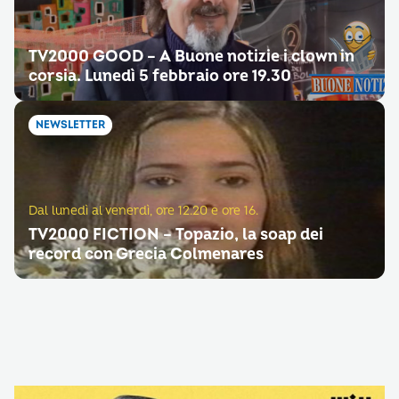
TV2000 GOOD – A Buone notizie i clown in
corsia. Lunedì 5 febbraio ore 19.30
NEWSLETTER
Dal lunedì al venerdì, ore 12.20 e ore 16.
TV2000 FICTION – Topazio, la soap dei
record con Grecia Colmenares