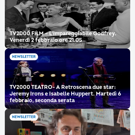
TV2000 FILM – L’impareggiabile Godfrey.
Venerdì 2 febbraio ore 21.05
NEWSLETTER
TV2000 TEATRO- A Retroscena due star:
Jeremy Irons e Isabelle Huppert. Martedì 6
febbraio, seconda serata
NEWSLETTER