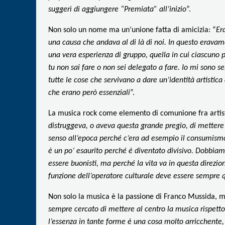
suggerì di aggiungere “Premiata” all’inizio
”.
Non solo un nome ma un’unione fatta di amicizia: “
Er
una causa che andava al di là di noi
. In questo eravam
una vera esperienza di gruppo, quella in cui ciascuno 
tu non sai fare o non sei delegato a fare. Io mi sono s
tutte le cose che servivano a dare un’identità artistic
che erano però essenziali
”.
La musica rock come elemento di comunione fra artist
distruggeva, o aveva questa grande pregio, di mettere i
senso all’epoca perché c’era ad esempio il consumismo
è un po’ esaurito perché è diventato divisivo. Dobbi
essere buonisti, ma perché la vita va in questa direzione
funzione dell’operatore culturale deve essere sempre q
Non solo la musica è la passione di Franco Mussida, ma 
sempre cercato di mettere al centro la musica rispett
l’essenza in tante forme è una cosa molto arricchente