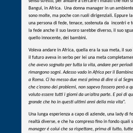
senso stretto, per andare a cercare i malati che non 
Bangui, in Africa. Una donna manager in un ambiente 
sono molte, ma poche con ruoli dirigenziali. Eppure la
una persona di fede, tenace, sostenuta da incontri e 
la fede anche il suo lavoro sarebbe diverso, il suo sgu
quello innocente, dei bambini.
Voleva andare in Africa, quella era la sua meta, il suo
il futuro aveva in serbo per lei una meta completamen
che avevo sognato per tutta la vita, andare per periodi 
rimangono sogni. Adesso vado in Africa per il Bambino
a Roma. Ci ho messo due mesi prima di dire sì al Segr
che c’erano dei problemi, non sapevo fossero però a quel
voluto essere tutti i giorni da un’altra parte. E poi d
grande che ho in questi ultimi anni della mia vita
”.
Una lunga esperienza a capo di aziende, una lady di fe
realtà diverse, e che ha compreso fino in fondo quali 
manager è colui che sa rispettare, prima di tutto, tutte