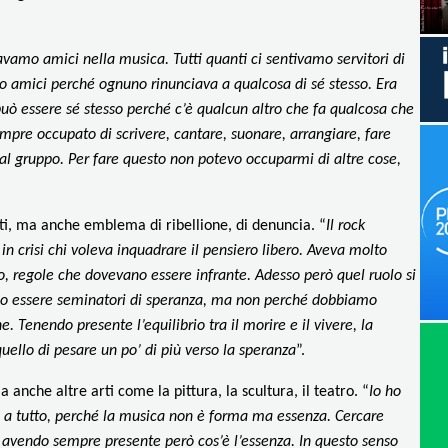
avamo amici nella musica. Tutti quanti ci sentivamo servitori di
o amici perché ognuno rinunciava a qualcosa di sé stesso. Era
può essere sé stesso perché c’è qualcun altro che fa qualcosa che
empre occupato di scrivere, cantare, suonare, arrangiare, fare
a al gruppo. Per fare questo non potevo occuparmi di altre cose,
i, ma anche emblema di ribellione, di denuncia. “
Il rock
n crisi chi voleva inquadrare il pensiero libero. Aveva molto
, regole che dovevano essere infrante. Adesso però quel ruolo si
amo essere seminatori di speranza, ma non perché dobbiamo
. Tenendo presente l’equilibrio tra il morire e il vivere, la
uello di pesare un po’ di più verso la speranza
”.
anche altre arti come la pittura, la scultura, il teatro. “
Io ho
o a tutto, perché la musica non è forma ma essenza. Cercare
, avendo sempre presente però cos’è l’essenza. In questo senso