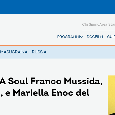
Chi Siamo
Area St
PROGRAMMI
DOCFILM
GUI
AMAS
UCRAINA – RUSSIA
 Soul Franco Mussida,
 e Mariella Enoc del