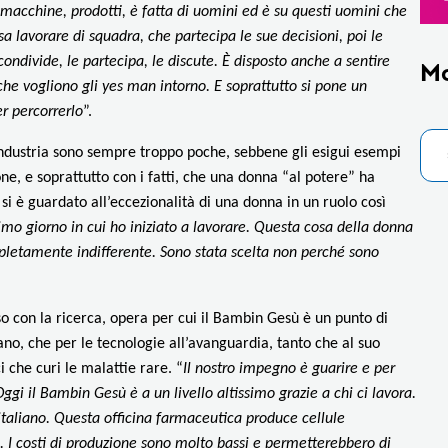
i macchine, prodotti, è fatta di uomini ed è su questi uomini che
 lavorare di squadra, che partecipa le sue decisioni, poi le
ndivide, le partecipa, le discute. È disposto anche a sentire
M
che vogliono gli yes man intorno. E soprattutto si pone un
er percorrerlo
”.
industria sono sempre troppo poche, sebbene gli esigui esempi
e, e soprattutto con i fatti, che una donna “al potere” ha
 si è guardato all’eccezionalità di una donna in un ruolo così
imo giorno in cui ho iniziato a lavorare. Questa cosa della donna
mpletamente indifferente. Sono stata scelta non perché sono
so con la ricerca, opera per cui il Bambin Gesù è un punto di
ano, che per le tecnologie all’avanguardia, tanto che al suo
i che curi le malattie rare. “
Il nostro impegno è guarire e per
Oggi il Bambin Gesù è a un livello altissimo grazie a chi ci lavora.
 italiano. Questa officina farmaceutica produce cellule
i. I costi di produzione sono molto bassi e permetterebbero di