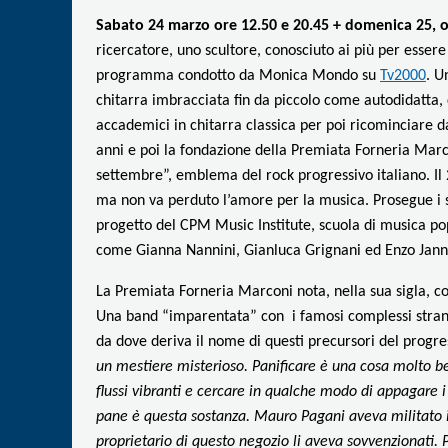
Sabato 24 marzo ore 12.50 e 20.45 + domenica 25, o
ricercatore, uno scultore, conosciuto ai più per esser
programma condotto da Monica Mondo su
Tv2000
. U
chitarra imbracciata fin da piccolo come autodidatta, 
accademici in chitarra classica per poi ricominciare da
anni e poi la fondazione della Premiata Forneria Marc
settembre”, emblema del rock progressivo italiano. Il 
ma non va perduto l’amore per la musica. Prosegue i suo
progetto del CPM Music Institute, scuola di musica p
come Gianna Nannini, Gianluca Grignani ed Enzo Jann
La Premiata Forneria Marconi nota, nella sua sigla, 
Una band “imparentata” con i famosi complessi strani
da dove deriva il nome di questi precursori del progres
un mestiere misterioso. Panificare è una cosa molto bel
flussi vibranti e cercare in qualche modo di appagare 
pane è questa sostanza. Mauro Pagani aveva militato 
proprietario di questo negozio li aveva sovvenzionati. P