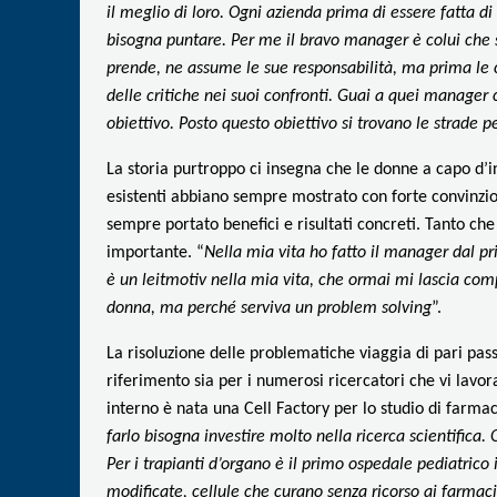
il meglio di loro. Ogni azienda prima di essere fatta d
bisogna puntare. Per me il bravo manager è colui che sa
prende, ne assume le sue responsabilità, ma prima le co
delle critiche nei suoi confronti. Guai a quei manager 
obiettivo. Posto questo obiettivo si trovano le strade p
La storia purtroppo ci insegna che le donne a capo d’
esistenti abbiano sempre mostrato con forte convinzion
sempre portato benefici e risultati concreti. Tanto che
importante. “
Nella mia vita ho fatto il manager dal pr
è un leitmotiv nella mia vita, che ormai mi lascia co
donna, ma perché serviva un problem solving
”.
La risoluzione delle problematiche viaggia di pari pas
riferimento sia per i numerosi ricercatori che vi lavor
interno è nata una Cell Factory per lo studio di farmac
farlo bisogna investire molto nella ricerca scientifica. 
Per i trapianti d’organo è il primo ospedale pediatrico
modificate, cellule che curano senza ricorso ai farmac