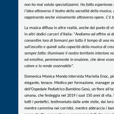
non ho mai voluto specializzarmi. Ho fatto esperienze m
l’idea attraverso il teatro della sacralità della musica
rappresento anche visivamente attraverso opere. C’è t
La musica diffusa in altre realtà, anche dal punto di v
in altri dodici carceri d’Italia: “
Andiamo ad offrire ai d
consentire loro di fermarsi per tutto il tempo di una m
sull’ascolto e quindi sulla capacità della musica di crea
sempre fatto: illuminare il nostro territorio interiore
ed emotivo, perennemente in eruzione, che deve esser
calore e lo rende osservabile
”.
Domenica Monica Mondo intervista Mariella Enoc, piemo
elegante, tenace. Medico per formazione, manager per 
dell’Ospedale Pediatrico Bambino Gesù, un fiore all’oc
umana, che festeggia nel 2019 i suoi 150 anni di vita. U
tutti i pontefici, testimoniato dalle ante visite, dai 
mentre cammina nei corridoi, mentre abbraccia i bambi