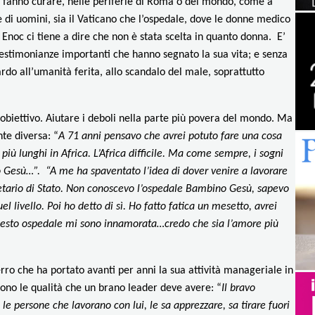
si fanno curare, nelle periferie di Roma o del mondo, come a
di uomini, sia il Vaticano che l’ospedale, dove le donne medico
 Enoc ci tiene a dire che non è stata scelta in quanto donna. E’
testimonianze importanti che hanno segnato la sua vita; e senza
ardo all’umanità ferita, allo scandalo del male, soprattutto
 obiettivo. Aiutare i deboli nella parte più povera del mondo. Ma
te diversa: “
A 71 anni pensavo che avrei potuto fare una cosa
più lunghi in Africa. L’Africa difficile. Ma come sempre, i sogni
 Gesù…”. “A me ha spaventato l’idea di dover venire a lavorare
etario di Stato. Non conoscevo l’ospedale Bambino Gesù, sapevo
 livello. Poi ho detto di sì. Ho fatto fatica un mesetto, avrei
i questo ospedale mi sono innamorata…credo che sia l’amore più
rro che ha portato avanti per anni la sua attività manageriale in
sono le qualità che un brano leader deve avere: “
Il bravo
 le persone che lavorano con lui, le sa apprezzare, sa tirare fuori