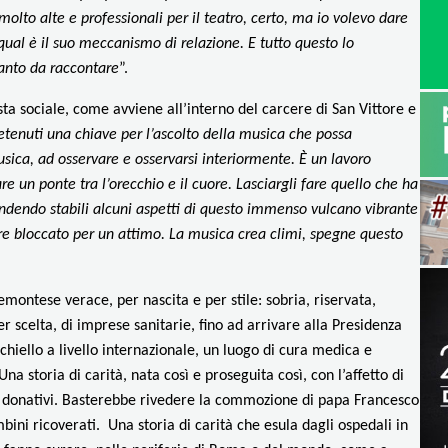
olto alte e professionali per il teatro, certo, ma io volevo dare
, qual è il suo meccanismo di relazione. E tutto questo lo
anto da raccontare
”.
ista sociale, come avviene all’interno del carcere di San Vittore e
etenuti una chiave per l’ascolto della musica che possa
usica, ad osservare e osservarsi interiormente. È un lavoro
re un ponte tra l’orecchio e il cuore. Lasciargli fare quello che ha
 rendendo stabili alcuni aspetti di questo immenso vulcano vibrante
e bloccato per un attimo. La musica crea climi, spegne questo
ntese verace, per nascita e per stile: sobria, riservata,
scelta, di imprese sanitarie, fino ad arrivare alla Presidenza
chiello a livello internazionale, un luogo di cura medica e
na storia di carità, nata così e proseguita così, con l’affetto di
loro donativi. Basterebbe rivedere la commozione di papa Francesco
ni ricoverati. Una storia di carità che esula dagli ospedali in