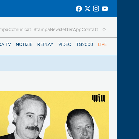
ampa
Comunicati Stampa
Newsletter
App
Contatti
DA TV
NOTIZIE
REPLAY
VIDEO
TG2000
LIVE