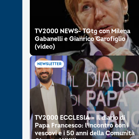
TV2000 NEWS- TGtg con Milena
Gabanelli e Gianrico Carofiglio
(video)
NEWSLETTER
TV2000 ECCLESIA – Il diario di
Papa Francesco: l’incontro con i
vescovi e i 50 anni della Comunità