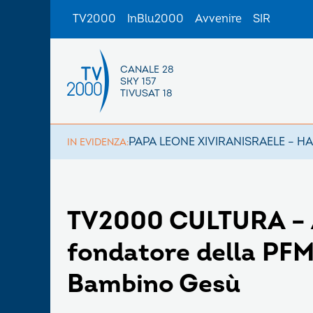
TV2000
InBlu2000
Avvenire
SIR
CANALE 28
SKY 157
TIVUSAT 18
PAPA LEONE XIV
IRAN
ISRAELE – H
IN EVIDENZA:
TV2000 CULTURA – A
fondatore della PFM,
Bambino Gesù