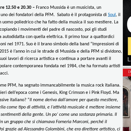
re 12.50 e 20.30 –
Franco Mussida
è un musicista, un
e uno dei fondatori della
PFM
. Sabato è il protagonista di
Soul
, il
n uomo poliedrico che ha fatto della musica il suo mestiere.
La
copiando i movimenti del padre di nascosto, poi gli studi
 autodidatta con quella elettrica. Il primo tour a quattordici
oni nel 1971. Suo è il brano simbolo della band “Impressioni di
2015 è l’anno in cui le strade di Mussida e della PFM si dividono,
i lavori di ricerca artistica e continua a portare avanti il
opolare contemporanea fondata nel 1984, che ha formato artisti
acci.
come PFM, ha segnato immancabilmente la musica rock italiana.
eri dell’epoca come i Genesis, King Crimson e i Pink Floyd. Ma
sive italiano? “
Il nome deriva dall’amore per questo mestiere,
la come tipo di attività, e l’attività musicale è mettere insieme
i sentimenti della gente. Un po’ come una sostanza primaria. Il
in un gruppo che si chiamava Forneria Marconi, perché il
oi grazie ad Alessandro Colombini, che era direttore artistico, ci