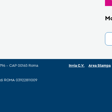
M
a 796 – CAP 00165 Roma
Invia C.V.
Area Stampa
se di ROMA 03922811009