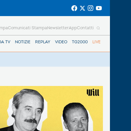
ampa
Comunicati Stampa
Newsletter
App
Contatti
DA TV
NOTIZIE
REPLAY
VIDEO
TG2000
LIVE