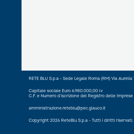
RETE BLU S.p.a - Sede Legale Roma (RM) Via Aureli
Capitale sociale Euro 6.980.000,00 i.v
C.F. e Numero d’iscrizione del Registro delle Impre
amministrazione.reteblu@pec.glauco.it
Copyright 2026 ReteBlu S.p.a - Tutti i diritti riservati.