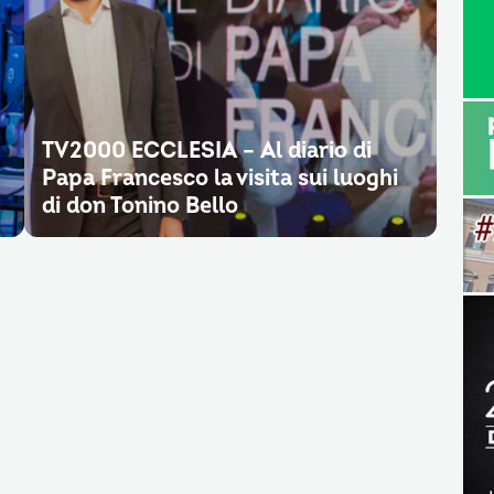
TV2000 ECCLESIA – Al diario di
Papa Francesco la visita sui luoghi
di don Tonino Bello