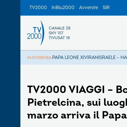
TV2000
InBlu2000
Avvenire
SIR
CANALE 28
SKY 157
TIVUSAT 18
PAPA LEONE XIV
IRAN
ISRAELE – H
IN EVIDENZA:
TV2000 VIAGGI – Bor
Pietrelcina, sui luog
marzo arriva il Papa