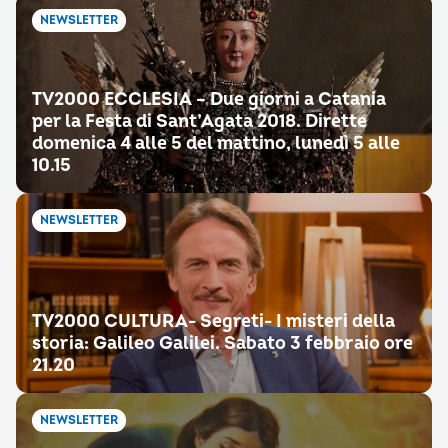
NEWSLETTER
TV2000 ECCLESIA – Due giorni a Catania
per la Festa di Sant’Agata 2018. Dirette
domenica 4 alle 5 del mattino, lunedì 5 alle
10.15
NEWSLETTER
TV2000 CULTURA- Segreti- I misteri della
storia: Galileo Galilei. Sabato 3 febbraio ore
21.20
NEWSLETTER