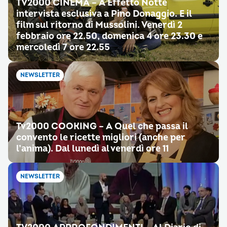
TV2000 CINEMA – A Effetto Notte
intervista esclusiva a Pino Donaggio. E il
film sul ritorno di Mussolini. Venerdì 2
febbraio ore 22.50, domenica 4 ore 23.30 e
mercoledì 7 ore 22.55
NEWSLETTER
Tv2000 COOKING – A Quel che passa il
convento le ricette migliori (anche per
l’anima). Dal lunedì al venerdì ore 11
NEWSLETTER