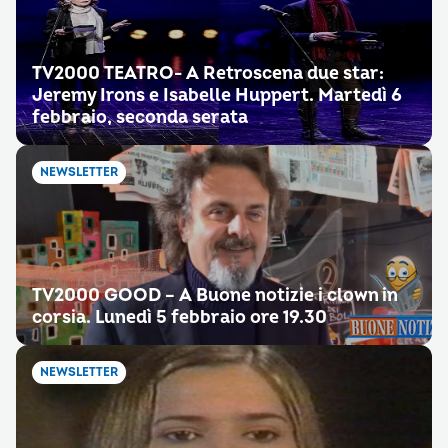
TV2000 TEATRO- A Retroscena due star:
Jeremy Irons e Isabelle Huppert. Martedì 6
febbraio, seconda serata
NEWSLETTER
TV2000 GOOD – A Buone notizie i clown in
corsia. Lunedì 5 febbraio ore 19.30
NEWSLETTER