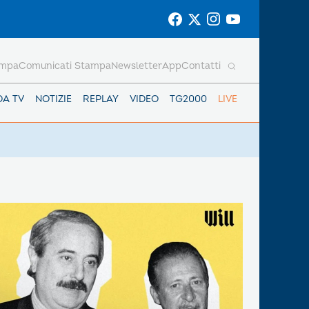
ampa
Comunicati Stampa
Newsletter
App
Contatti
DA TV
NOTIZIE
REPLAY
VIDEO
TG2000
LIVE