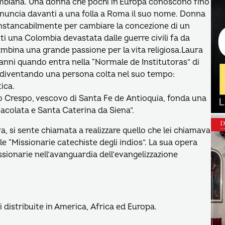
ombiana. Una donna che pochi in Europa conoscono fino
nuncia davanti a una folla a Roma il suo nome. Donna
instancabilmente per cambiare la concezione di un
i una Colombia devastata dalle guerre civili fa da
 bambina una grande passione per la vita religiosa.Laura
16 anni quando entra nella “Normale de Institutoras” di
 diventando una persona colta nel suo tempo:
ica.
o Crespo, vescovo di Santa Fe de Antioquia, fonda una
macolata e Santa Caterina da Siena”.
si sente chiamata a realizzare quello che lei chiamava
le “Missionarie catechiste degli indios”. La sua opera
sionarie nell’avanguardia dell’evangelizzazione
 distribuite in America, Africa ed Europa.