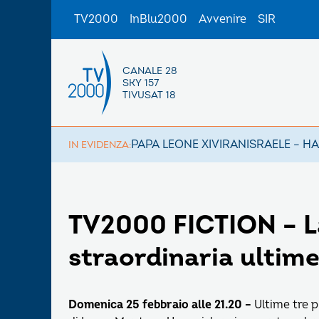
TV2000
InBlu2000
Avvenire
SIR
CANALE 28
SKY 157
TIVUSAT 18
PAPA LEONE XIV
IRAN
ISRAELE – H
IN EVIDENZA:
TV2000 FICTION – La
straordinaria ultime
Domenica 25 febbraio alle 21.20 –
Ultime tre p