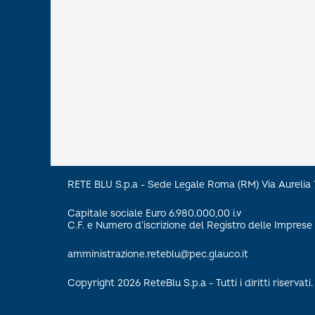
RETE BLU S.p.a - Sede Legale Roma (RM) Via Aureli
Capitale sociale Euro 6.980.000,00 i.v
C.F. e Numero d’iscrizione del Registro delle Impre
amministrazione.reteblu@pec.glauco.it
Copyright 2026 ReteBlu S.p.a - Tutti i diritti riservati.