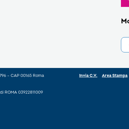
M
a 796 – CAP 00165 Roma
Invia C.V.
Area Stampa
se di ROMA 03922811009