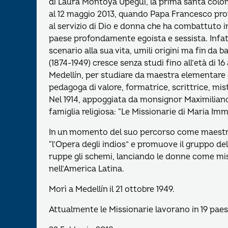
di Laura Montoya Upegui, la prima santa col
al 12 maggio 2013, quando Papa Francesco pro
al servizio di Dio e donna che ha combattuto 
paese profondamente egoista e sessista. Infatt
scenario alla sua vita, umili origini ma fin da
(1874-1949) cresce senza studi fino all’età di 
Medellín, per studiare da maestra elementare
pedagoga di valore, formatrice, scrittrice, mist
Nel 1914, appoggiata da monsignor Maximilian
famiglia religiosa: “Le Missionarie di Maria Im
In un momento del suo percorso come maestra, 
“l’Opera degli indios” e promuove il gruppo del
ruppe gli schemi, lanciando le donne come mis
nell’America Latina.
Morì a Medellín il 21 ottobre 1949.
Attualmente le Missionarie lavorano in 19 paesi