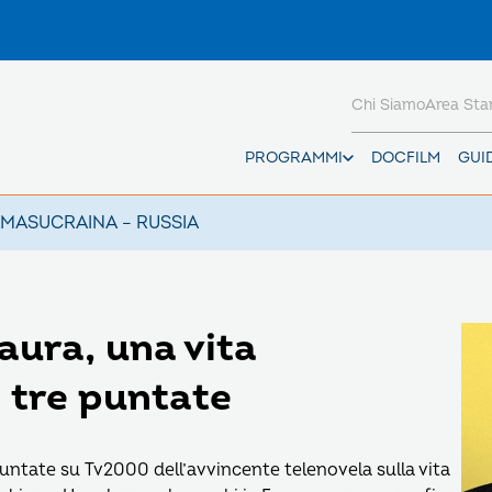
Chi Siamo
Area St
PROGRAMMI
DOCFILM
GUI
AMAS
UCRAINA – RUSSIA
ura, una vita
 tre puntate
untate su Tv2000 dell’avvincente telenovela sulla vita