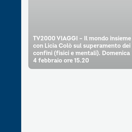
TV2000 VIAGGI – Il mondo insieme
con Licia Colò sul superamento dei
confini (fisici e mentali). Domenica
4 febbraio ore 15.20