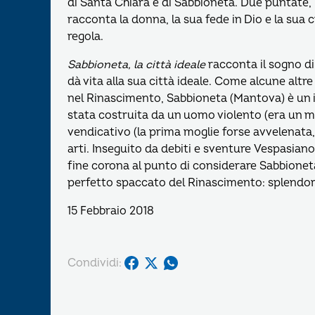
di Santa Chiara e di Sabbioneta. Due puntate, 
racconta la donna, la sua fede in Dio e la sua cr
regola.
Sabbioneta, la città ideale
racconta il sogno d
dà vita alla sua città ideale. Come alcune alt
nel Rinascimento, Sabbioneta (Mantova) è un i
stata costruita da un uomo violento (era un mil
vendicativo (la prima moglie forse avvelenata,
arti. Inseguito da debiti e sventure Vespasiano
fine corona al punto di considerare Sabbioneta
perfetto spaccato del Rinascimento: splendori a
15 Febbraio 2018
Condividi: