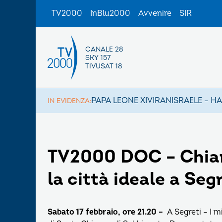
TV2000
InBlu2000
Avvenire
SIR
CANALE 28
SKY 157
TIVUSAT 18
PAPA LEONE XIV
IRAN
ISRAELE – H
IN EVIDENZA:
TV2000 DOC – Chiara
la città ideale a Se
Sabato 17 febbraio, ore 21.20 –
A Segreti – I m