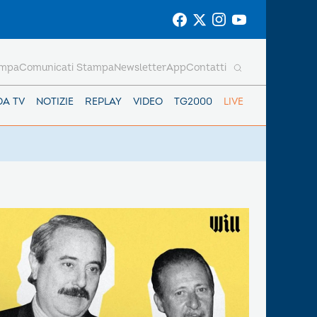
ampa
Comunicati Stampa
Newsletter
App
Contatti
DA TV
NOTIZIE
REPLAY
VIDEO
TG2000
LIVE