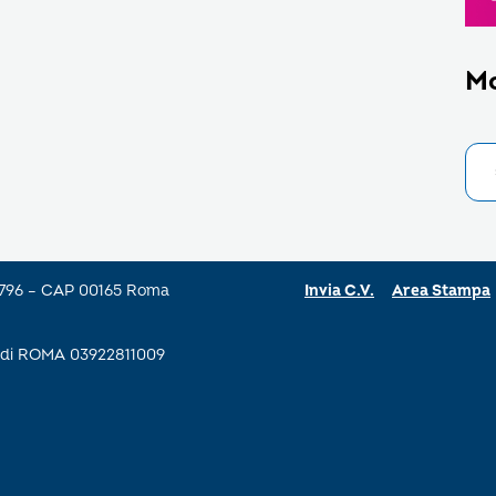
M
a 796 – CAP 00165 Roma
Invia C.V.
Area Stampa
se di ROMA 03922811009