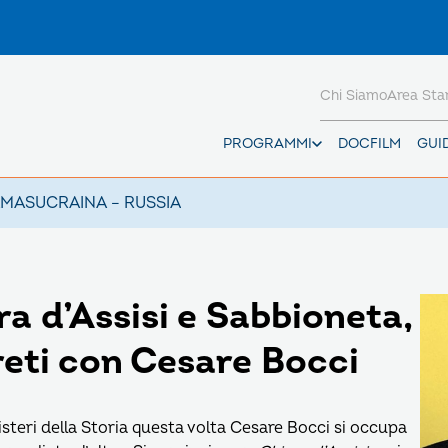
Chi Siamo
Area St
PROGRAMMI
DOCFILM
GUI
AMAS
UCRAINA – RUSSIA
 d’Assisi e Sabbioneta,
greti con Cesare Bocci
isteri della Storia questa volta Cesare Bocci si occupa