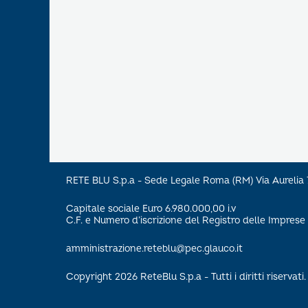
RETE BLU S.p.a - Sede Legale Roma (RM) Via Aureli
Capitale sociale Euro 6.980.000,00 i.v
C.F. e Numero d’iscrizione del Registro delle Impre
amministrazione.reteblu@pec.glauco.it
Copyright 2026 ReteBlu S.p.a - Tutti i diritti riservati.