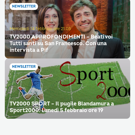
NEWSLETTER
Mercoledì 14 febbraio ore 21.05
TV2000 APPROFONDIMENTI – Beati voi
Tutti santi su San Francesco. Con una
intervista a Pif
NEWSLETTER
TV2000 SPORT – Il pugile Blandamura a
Sport2000. Lunedì 5 febbraio ore 19