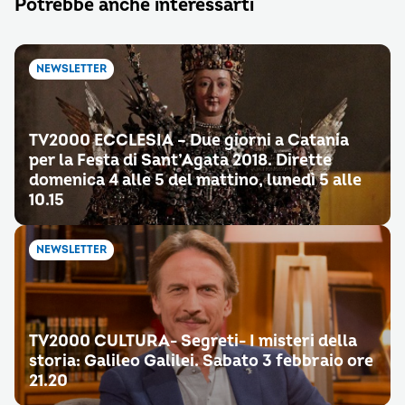
Potrebbe anche interessarti
NEWSLETTER
TV2000 ECCLESIA – Due giorni a Catania
per la Festa di Sant’Agata 2018. Dirette
domenica 4 alle 5 del mattino, lunedì 5 alle
10.15
NEWSLETTER
TV2000 CULTURA- Segreti- I misteri della
storia: Galileo Galilei. Sabato 3 febbraio ore
21.20