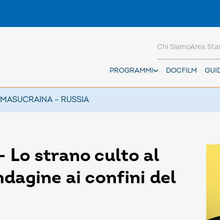
Chi Siamo
Area St
PROGRAMMI
DOCFILM
GUI
AMAS
UCRAINA – RUSSIA
Lo strano culto al
ndagine ai confini del