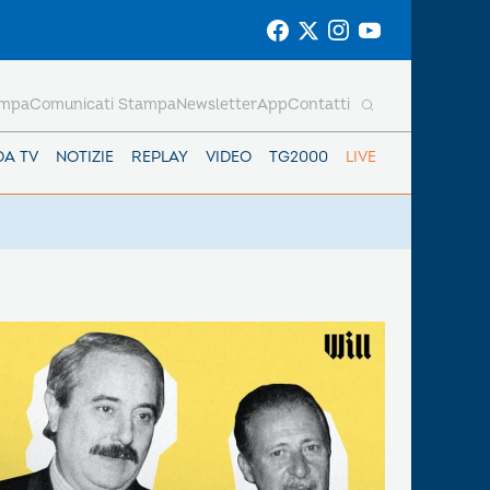
ampa
Comunicati Stampa
Newsletter
App
Contatti
DA TV
NOTIZIE
REPLAY
VIDEO
TG2000
LIVE