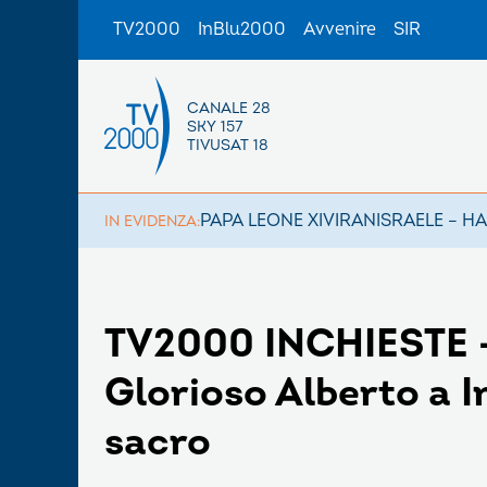
TV2000
InBlu2000
Avvenire
SIR
CANALE 28
SKY 157
TIVUSAT 18
PAPA LEONE XIV
IRAN
ISRAELE – H
IN EVIDENZA:
TV2000 INCHIESTE – 
Glorioso Alberto a I
sacro