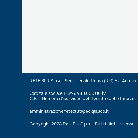
RETE BLU S.p.a - Sede Legale Roma (RM) Via Aureli
Capitale sociale Euro 6.980.000,00 i.v
C.F. e Numero d’iscrizione del Registro delle Impre
amministrazione.reteblu@pec.glauco.it
Copyright 2026 ReteBlu S.p.a - Tutti i diritti riservati.