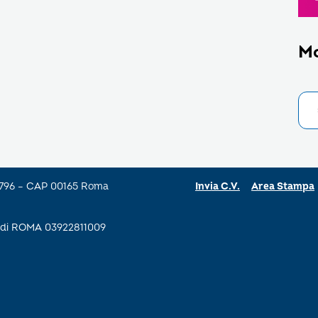
M
a 796 – CAP 00165 Roma
Invia C.V.
Area Stampa
se di ROMA 03922811009