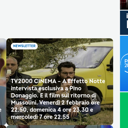
NEWSLETTER
TV2000 CINEMA – A Effetto Notte
intervista esclusiva a Pino
Donaggio. E il film sul ritorno di
Mussolini. Venerdì 2 febbraio ore
e
22.50, domenica 4 ore 23.30 e
mercoledì 7 ore 22.55