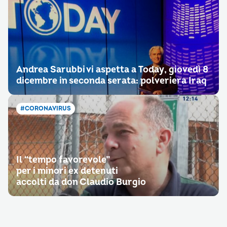
Andrea Sarubbi vi aspetta a Today, giovedì 8
dicembre in seconda serata: polveriera Iraq
#CORONAVIRUS
Il “tempo favorevole”
per i minori ex detenuti
accolti da don Claudio Burgio