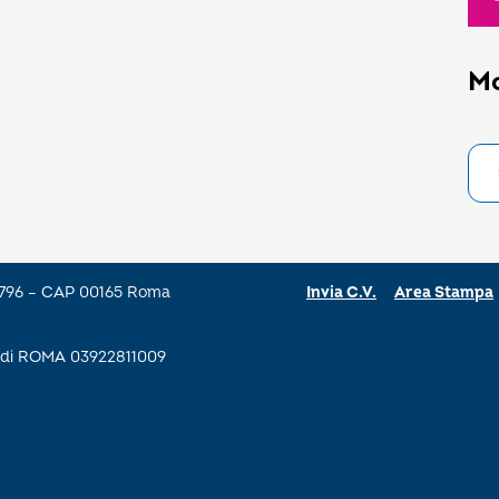
M
a 796 – CAP 00165 Roma
Invia C.V.
Area Stampa
se di ROMA 03922811009