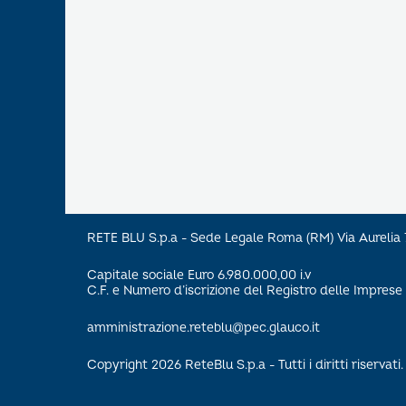
RETE BLU S.p.a - Sede Legale Roma (RM) Via Aureli
Capitale sociale Euro 6.980.000,00 i.v
C.F. e Numero d’iscrizione del Registro delle Impre
amministrazione.reteblu@pec.glauco.it
Copyright 2026 ReteBlu S.p.a - Tutti i diritti riservati.