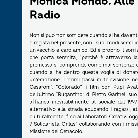
Monica Mondo. Alle 
Radio
Non si può non sorridere quando si ha davant
e regista nel presente, con i suoi modi semplic
un vecchio e caro amico. Ed è proprio il sorri
che porta serenità, “perché è attraverso la
premessa si comprende come mai sentenze e 
quando si ha dentro questa voglia di donare 
un’emozione. I primi passi in televisione ne
Cesaroni”, “Colorado”, i film con Pupi Ava
dell’ultimo “Rugantino” di Pietro Garinei, suo
affianca inevitabilmente al sociale dal 19
alternativo alla strada educando i ragazzi, a
culturalmente, fino ai Laboratori Creativi ogg
7 Solidarietà Onlus” collaborando con i missio
Missione del Cenacolo.