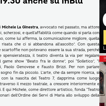
19.30 anche su InBlu
i
Michele La Ginestra
, avvocato nel passato, ma attore
i, scherzosi, e quell’affabilità come quando si parla con
so, come lui afferma, la comunicazione migliore, quella
 risata che ci si abbandona all’ascolto”. Con questa
scartoffie non potevano essere la sua strada, perché
spensieratezza, il teatro diventa la via per regalare
l game show “Beato fra le donne”, poi “Solletico”, “I
ti, Paolo Genovese e Fausto Brizzi. Per non parlare
 sogno fin da piccolo. L’arte, che da sempre ricerca, si
97 con la nascita del Teatro 7, dapprima come luogo
ttraverso il mezzo teatrale, a crescere interiormente e
i. E qui Michele, come direttore artistico, fonda “Teatro
nari dell’Ordine dei Servi di Maria allo sviluppo della