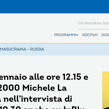
Chi Siamo
Area St
PROGRAMMI
DOCFILM
GUI
AMAS
UCRAINA – RUSSIA
nnaio alle ore 12.15 e
V2000 Michele La
nell’intervista di