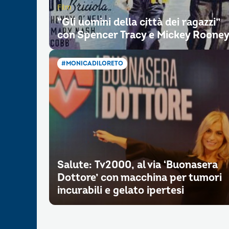
Film
“Gli uomini della città dei ragazzi”
con Spencer Tracy e Mickey Roone
#MONICADILORETO
Salute: Tv2000, al via ‘Buonasera
Dottore’ con macchina per tumori
incurabili e gelato ipertesi