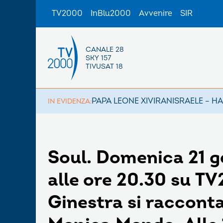
TV2000
InBlu2000
Avvenire
SIR
CANALE 28
SKY 157
TIVUSAT 18
PAPA LEONE XIV
IRAN
ISRAELE – H
IN EVIDENZA:
Soul. Domenica 21 ge
alle ore 20.30 su T
Ginestra si racconta 