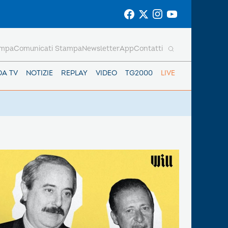
ampa
Comunicati Stampa
Newsletter
App
Contatti
DA TV
NOTIZIE
REPLAY
VIDEO
TG2000
LIVE