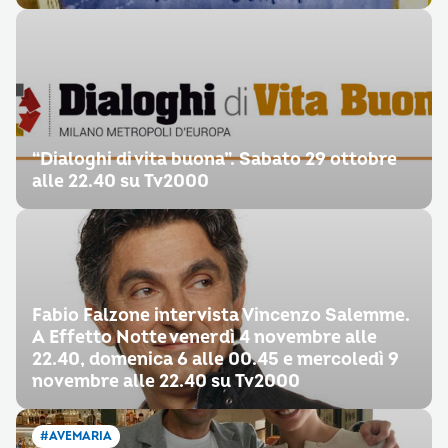
“Dialoghi di vita buona”. Sabato 29 ottobre
alle 22.40 su Tv2000
Fabio Falzone intervista Vincenzo Salemme.
A Effetto Notte venerdì 4 novembre alle
22.40, domenica 6 alle 00.45 e mercoledì 9
novembre alle 22.40 su Tv2000
#AVEMARIA