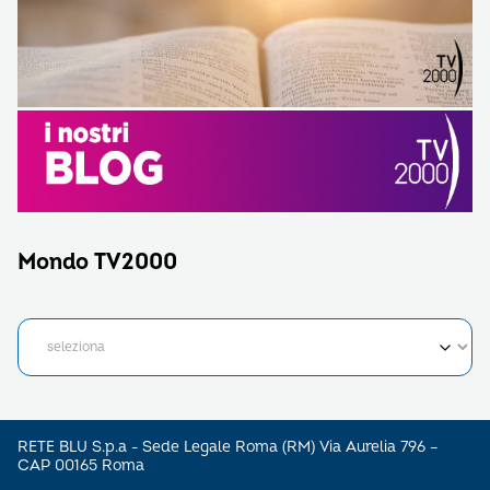
Mondo TV2000
RETE BLU S.p.a - Sede Legale Roma (RM) Via Aurelia 796 –
CAP 00165 Roma