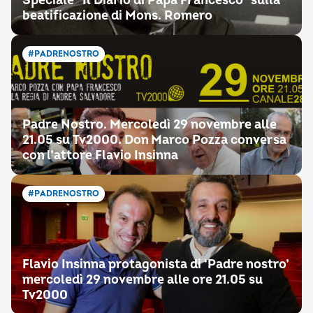
Speciale “Il Diario di Papa Francesco” sulla
beatificazione di Mons. Romero
#PADRENOSTRO
Padre Nostro. Mercoledì 29 novembre alle
21.05 su Tv2000. Don Marco Pozza conversa
con l’attore Flavio Insinna
#PADRENOSTRO
Flavio Insinna protagonista di ‘Padre nostro’
mercoledì 29 novembre alle ore 21.05 su
Tv2000