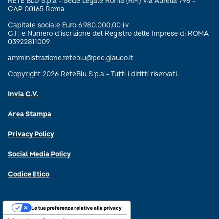
RETE BLU S.p.a - Sede Legale Roma (RM) Via Aurelia 796 –
CAP 00165 Roma
Capitale sociale Euro 6.980.000,00 i.v
C.F. e Numero d’iscrizione del Registro delle Imprese di ROMA
03922811009
amministrazione.reteblu@pec.glauco.it
Copyright 2026 ReteBlu S.p.a - Tutti i diritti riservati.
Invia C.V.
Area Stampa
Privacy Policy
Social Media Policy
Codice Etico
Le tue preferenze relative alla privacy