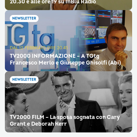
20.30 e alle ore 19 su InBlu Radio
NEWSLETTER
DAL 12 FEBBRAIO ORE 20.45
TV2000 INFORMAZIONE – A TGtg
Francesco Merlo e Giuseppe Ghisolfi (Abi)
NEWSLETTER
TV2000 FILM – La sposa sognata con Cary
Grant e Deborah Kerr