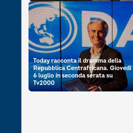
Today racconta il dramma della
Repubblica Centrafricana. Giovedì
6 luglio in seconda serata su
Tv2000