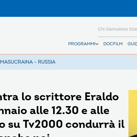
Chi Siamo
Area St
PROGRAMMI
DOCFILM
GUI
AMAS
UCRAINA – RUSSIA
ra lo scrittore Eraldo
naio alle 12.30 e alle
io su Tv2000 condurrà il