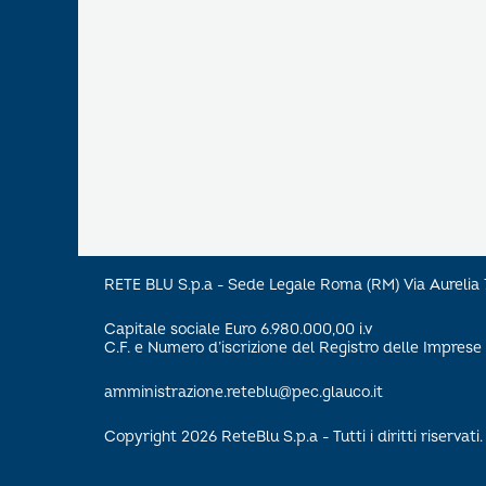
RETE BLU S.p.a - Sede Legale Roma (RM) Via Aureli
Capitale sociale Euro 6.980.000,00 i.v
C.F. e Numero d’iscrizione del Registro delle Impre
amministrazione.reteblu@pec.glauco.it
Copyright 2026 ReteBlu S.p.a - Tutti i diritti riservati.