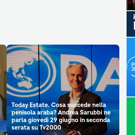
Today Estate. Cosa succede nella
penisola araba? Andrea Sarubbi ne
parla giovedì 29 giugno in seconda
serata su Tv2000