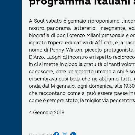
programma Italiani 
A Soul sabato 6 gennaio riproponiamo l’incontr
nostro panorama letterario, insegnante, ed
biografia di don Lorenzo Milani personale e or
ispirato l’opera educativa di Affinati, e la nas
nome di Penny Wirton, piccolo protagonista 
D’Arzo. Luoghi di incontro e rispetto reciproco, 
in ci si mette in gioco la gratuità di tanti vo
conoscere, dare un apporto umano a chi è solo
ci sembrava così bella che ne abbiamo fatt
onda dal 14 gennaio, ogni domenica, alle 19.30, 
che raccontano come si può essere paese insi
come è sempre stato, la miglior via per sentirsi
4 Gennaio 2018
Condividi: