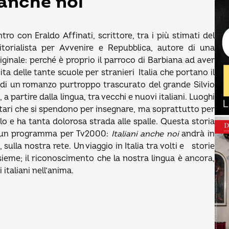
anche noi
o con Eraldo Affinati, scrittore, tra i più stimati del
itorialista per Avvenire e Repubblica, autore di una
iginale: perché è proprio il parroco di Barbiana ad aver
cita delle tante scuole per stranieri Italia che portano il
di un romanzo purtroppo trascurato del grande Silvio
a partire dalla lingua, tra vecchi e nuovi italiani. Luoghi
lontari che si spendono per insegnare, ma soprattutto per
 e ha tanta dolorosa strada alle spalle. Questa storia
o un programma per Tv2000:
Italiani anche noi
andrà in
sulla nostra rete. Un viaggio in Italia tra volti e storie
eme; il riconoscimento che la nostra lingua è ancora,
 italiani nell’anima.