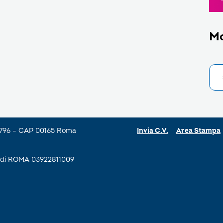
M
a 796 – CAP 00165 Roma
Invia C.V.
Area Stampa
se di ROMA 03922811009