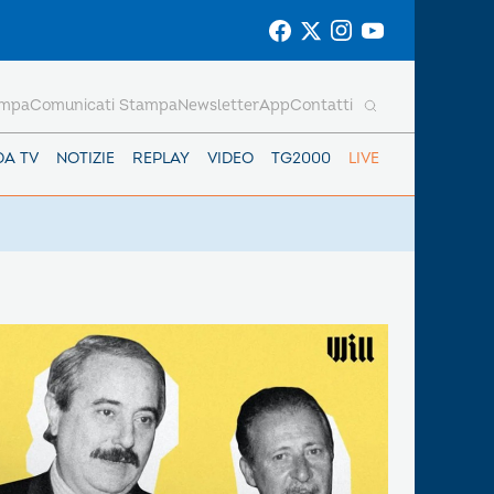
ampa
Comunicati Stampa
Newsletter
App
Contatti
DA TV
NOTIZIE
REPLAY
VIDEO
TG2000
LIVE