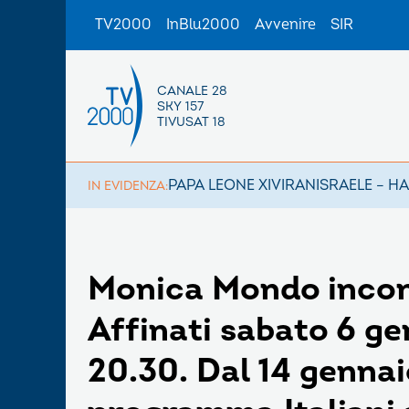
TV2000
InBlu2000
Avvenire
SIR
CANALE 28
SKY 157
TIVUSAT 18
PAPA LEONE XIV
IRAN
ISRAELE – H
IN EVIDENZA:
Monica Mondo incont
Affinati sabato 6 gen
20.30. Dal 14 genna