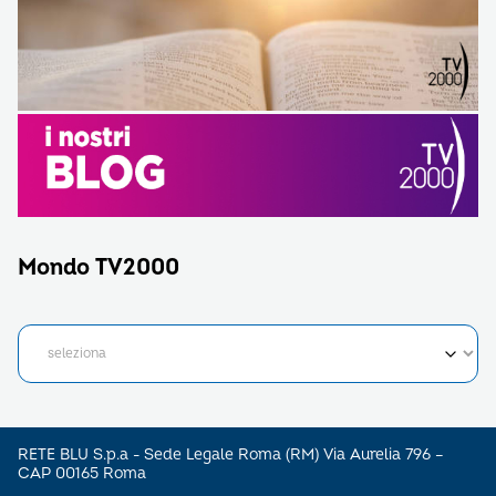
Mondo TV2000
RETE BLU S.p.a - Sede Legale Roma (RM) Via Aurelia 796 –
CAP 00165 Roma