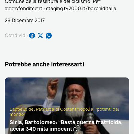
Comune della tessitura e del ciclismo. Per
approfondimenti: staging.tv2000.it/borghiditalia
28 Dicembre 2017
Condividi:
Potrebbe anche interessarti
L’appello del Patriarca di Costantinopoli ai “potenti del
mondo”
Siria, Bartolomeo: “Basta guerra fratricida,
uccisi 340 mila innocenti”.