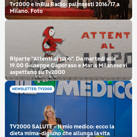
Tv2000 e InBlu Radio: palinsesti 2016/17 a
Milano. Foto
Riparte “Attenti al lupo”. Da martedì alle
19.00 Giuseppe Caporaso e Maris Milanese vi
aspettano su Tv2000
NEWSLETTER; TV2000
TV2000 SALUTE – Il mio medico: ecco la
dieta mima-digiuno che allunga la vita