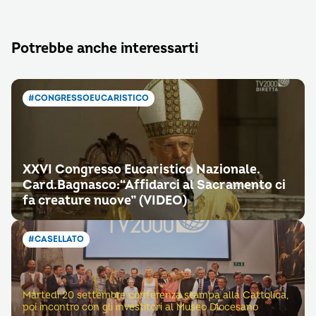
Potrebbe anche interessarti
#CONGRESSOEUCARISTICO
XXVI Congresso Eucaristico Nazionale.
Card.Bagnasco:“Affidarci al Sacramento ci
fa creature nuove” (VIDEO)
#CASELLATO
Martedì 20 settembre conferenza stampa alla Cattolica,
poi incontro con gli investitori al Museo Diocesano