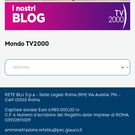
Mondo TV2000
RETE BLU S.p.a - Sede Legale Roma (RM) Via Aurelia 796 –
CAP 00165 Roma
Capitale sociale Euro 6.980.000,00 i.v
C.F. e Numero d’iscrizione del Registro delle Imprese di ROMA
03922811009
amministrazione.reteblu@pec.glauco.it