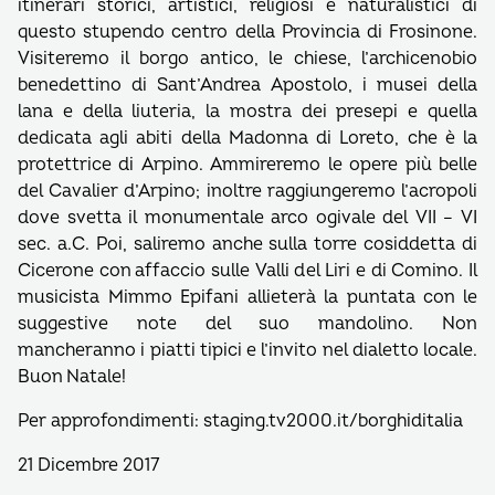
itinerari storici, artistici, religiosi e naturalistici di
questo stupendo centro della Provincia di Frosinone.
Visiteremo il borgo antico, le chiese, l’archicenobio
benedettino di Sant’Andrea Apostolo, i musei della
lana e della liuteria, la mostra dei presepi e quella
dedicata agli abiti della Madonna di Loreto, che è la
protettrice di Arpino. Ammireremo le opere più belle
del Cavalier d’Arpino; inoltre raggiungeremo l’acropoli
dove svetta il monumentale arco ogivale del VII – VI
sec. a.C. Poi, saliremo anche sulla torre cosiddetta di
Cicerone con affaccio sulle Valli del Liri e di Comino. Il
musicista Mimmo Epifani allieterà la puntata con le
suggestive note del suo mandolino. Non
mancheranno i piatti tipici e l’invito nel dialetto locale.
Buon Natale!
Per approfondimenti: staging.tv2000.it/borghiditalia
21 Dicembre 2017