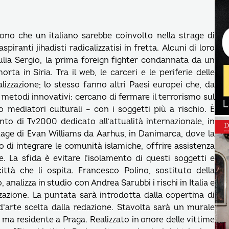
rono che un italiano sarebbe coinvolto nella strage di
piranti jihadisti radicalizzatisi in fretta. Alcuni di loro
iulia Sergio, la prima foreign fighter condannata da un
rta in Siria. Tra il web, le carceri e le periferie delle
dicalizzazione; lo stesso fanno altri Paesi europei che, da
metodi innovativi: cercano di fermare il terrorismo sul
 mediatori culturali – con i soggetti più a rischio. È
to di Tv2000 dedicato all’attualità internazionale, in
tage di Evan Williams da Aarhus, in Danimarca, dove la
 di integrare le comunità islamiche, offrire assistenza
lie. La sfida è evitare l’isolamento di questi soggetti e
ittà che li ospita. Francesco Polino, sostituto della
analizza in studio con Andrea Sarubbi i rischi in Italia e
zzazione. La puntata sarà introdotta dalla copertina di
’arte scelta dalla redazione. Stavolta sarà un murale
 ma residente a Praga. Realizzato in onore delle vittime