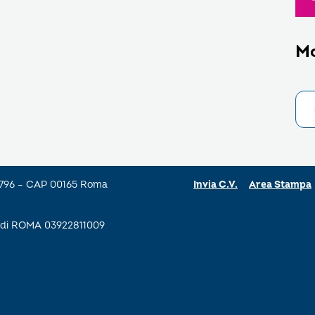
M
a 796 – CAP 00165 Roma
Invia C.V.
Area Stampa
se di ROMA 03922811009