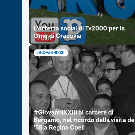
L’offerta social di Tv2000 per la
Gmg di Cracovia
#GIOVANNIXXIII
#GiovanniXXIII al carcere di
Bergamo, nel ricordo della visita de
’58 a Regina Coeli