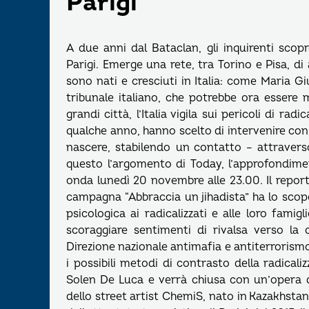
Parigi
A due anni dal Bataclan, gli inquirenti scop
Parigi. Emerge una rete, tra Torino e Pisa, di as
sono nati e cresciuti in Italia: come Maria G
tribunale italiano, che potrebbe ora essere mo
grandi città, l’Italia vigila sui pericoli di ra
qualche anno, hanno scelto di intervenire con 
nascere, stabilendo un contatto – attraverso
questo l’argomento di Today, l’approfondimen
onda lunedì 20 novembre alle 23.00. Il repor
campagna “Abbraccia un jihadista” ha lo scopo
psicologica ai radicalizzati e alle loro famig
scoraggiare sentimenti di rivalsa verso la c
Direzione nazionale antimafia e antiterrorismo, 
i possibili metodi di contrasto della radicali
Solen De Luca e verrà chiusa con un’opera d
dello street artist ChemiS, nato in Kazakhstan