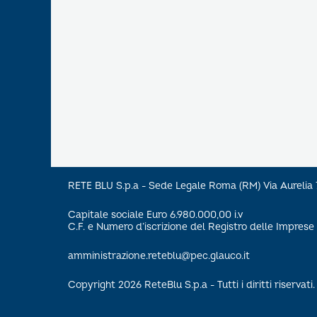
RETE BLU S.p.a - Sede Legale Roma (RM) Via Aureli
Capitale sociale Euro 6.980.000,00 i.v
C.F. e Numero d’iscrizione del Registro delle Impre
amministrazione.reteblu@pec.glauco.it
Copyright 2026 ReteBlu S.p.a - Tutti i diritti riservati.