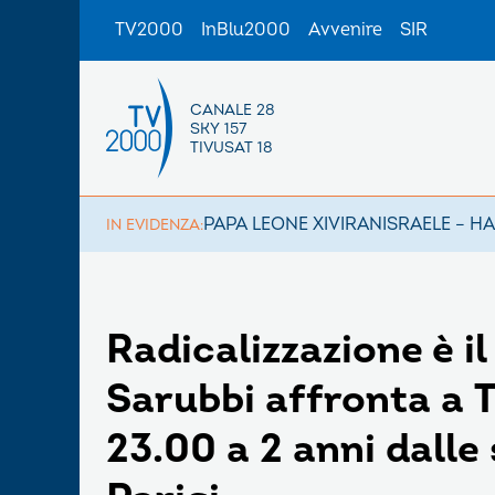
TV2000
InBlu2000
Avvenire
SIR
CANALE 28
SKY 157
TIVUSAT 18
PAPA LEONE XIV
IRAN
ISRAELE – H
IN EVIDENZA:
Radicalizzazione è i
Sarubbi affronta a T
23.00 a 2 anni dalle 