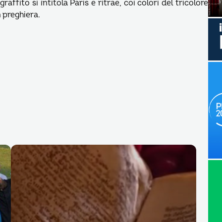
graffito si intitola Paris e ritrae, coi colori del tricolore
n preghiera.