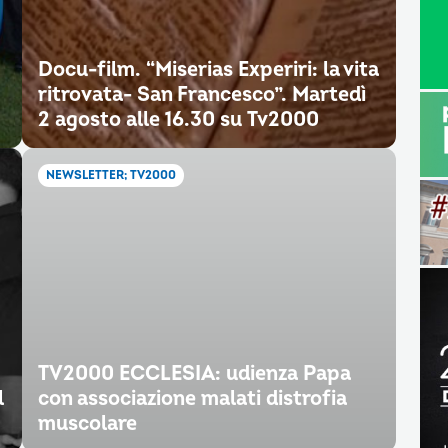
Docu-film. “Miserias Experiri: la vita
ritrovata- San Francesco”. Martedì
2 agosto alle 16.30 su Tv2000
NEWSLETTER; TV2000
TV2000 ECCLESIA: udienza Papa
l
con associazione malati distrofia
muscolare