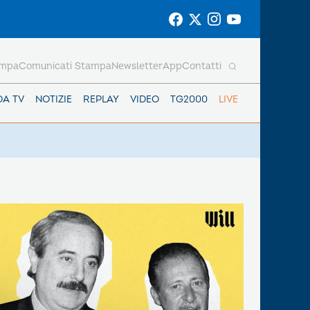
ampa
Comunicati Stampa
Newsletter
App
Contatti
DA TV
NOTIZIE
REPLAY
VIDEO
TG2000
LIVE