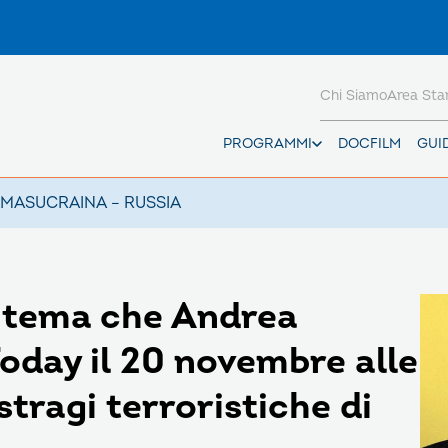
Chi Siamo
Area St
PROGRAMMI
DOCFILM
GUI
AMAS
UCRAINA – RUSSIA
l tema che Andrea
oday il 20 novembre alle
stragi terroristiche di