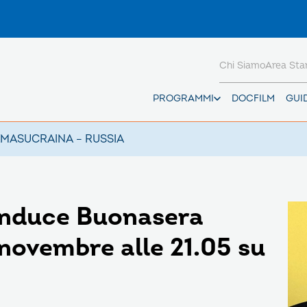
Chi Siamo
Area St
PROGRAMMI
DOCFILM
GUI
AMAS
UCRAINA – RUSSIA
onduce Buonasera
novembre alle 21.05 su