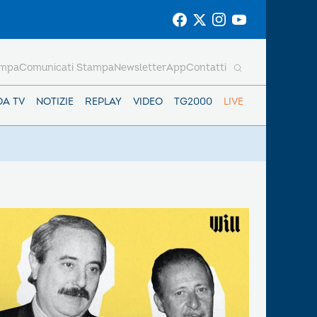
ampa
Comunicati Stampa
Newsletter
App
Contatti
DA TV
NOTIZIE
REPLAY
VIDEO
TG2000
LIVE