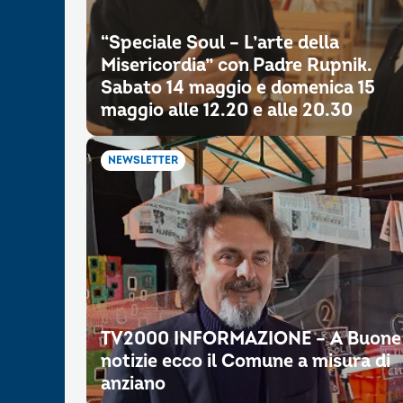
“Speciale Soul – L’arte della
Misericordia” con Padre Rupnik.
Sabato 14 maggio e domenica 15
maggio alle 12.20 e alle 20.30
NEWSLETTER
TV2000 INFORMAZIONE – A Buone
notizie ecco il Comune a misura di
anziano