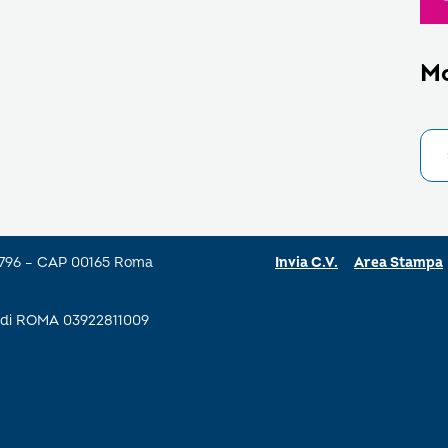
M
a 796 – CAP 00165 Roma
Invia C.V.
Area Stampa
se di ROMA 03922811009