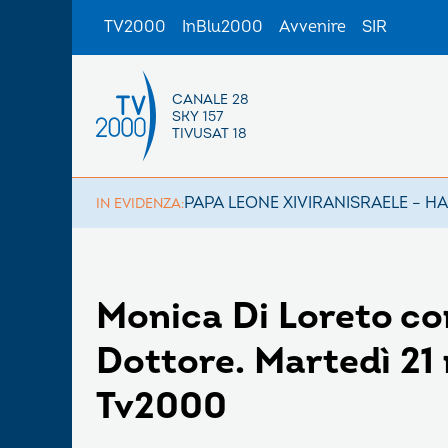
TV2000
InBlu2000
Avvenire
SIR
CANALE 28
SKY 157
TIVUSAT 18
PAPA LEONE XIV
IRAN
ISRAELE – H
IN EVIDENZA:
Monica Di Loreto c
Dottore. Martedì 21 
Tv2000