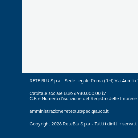
RETE BLU S.p.a - Sede Legale Roma (RM) Via Aureli
Capitale sociale Euro 6.980.000,00 i.v
C.F. e Numero d’iscrizione del Registro delle Impre
amministrazione.reteblu@pec.glauco.it
Copyright 2026 ReteBlu S.p.a - Tutti i diritti riservati.