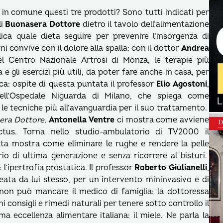
o in comune questi tre prodotti? Sono tutti indicati per
di
Buonasera
Dottore
dietro il tavolo dell’alimentazione
dica quale dieta seguire per prevenire l’insorgenza di
 convive con il dolore alla spalla: con il dottor
Andrea
el Centro Nazionale Artrosi di Monza, le terapie più
e gli esercizi più utili, da poter fare anche in casa, per
dica: ospite di questa puntata il professor
Elio Agostoni
,
dell’Ospedale Niguarda di Milano, che spiega come
le tecniche più all’avanguardia per il suo trattamento.
ra Dottore,
Antonella Ventre
ci mostra come avviene
tus. Torna nello studio-ambulatorio di TV2000 il
ata mostra come eliminare le rughe e rendere la pelle
o di ultima generazione e senza ricorrere al bisturi.
l’ipertrofia prostatica. Il professor
Roberto Giulianelli
,
eata da lui stesso, per un intervento mininvasivo e di
non può mancare il medico di famiglia: la dottoressa
i consigli e rimedi naturali per tenere sotto controllo il
a eccellenza alimentare italiana: il miele. Ne parla la