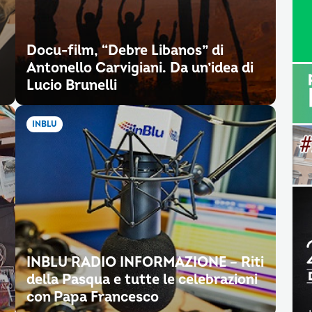
Docu-film, “Debre Libanos” di
Antonello Carvigiani. Da un’idea di
Lucio Brunelli
INBLU
INBLU RADIO INFORMAZIONE – Riti
della Pasqua e tutte le celebrazioni
con Papa Francesco