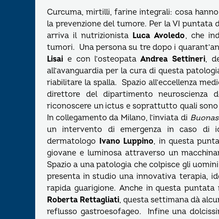
Curcuma, mirtilli, farine integrali: cosa hann
la prevenzione del tumore. Per la VI puntata 
arriva il nutrizionista
Luca Avoledo
, che in
tumori. Una persona su tre dopo i quarant’anni
Lisai
e con l’osteopata
Andrea Settineri
, d
all’avanguardia per la cura di questa patologia 
riabilitare la spalla. Spazio all’eccellenza me
direttore del dipartimento neuroscienza 
riconoscere un ictus e soprattutto quali sono 
In collegamento da Milano, l’inviata di
Buonase
un intervento di emergenza in caso di ic
dermatologo
Ivano Luppino
, in questa punt
giovane e luminosa attraverso un macchinari
Spazio a una patologia che colpisce gli uomini: 
presenta in studio una innovativa terapia, id
rapida guarigione. Anche in questa puntata 
Roberta Rettagliati
, questa settimana dà alcun
reflusso gastroesofageo. Infine una dolcissim