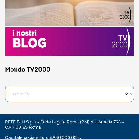
Mondo TV2000
RETE BLU S.p.a - Sede Legale Roma (RM) Via Aurelia 796 –
CAP 00165 Roma
Capitale sociale Euro 6.980.000,00 i.v