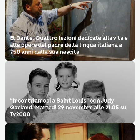
El Dante. Quattro lezioni dedicate alla vita e
alle opere del padre della lingua italiana a
750 anni dalla sua nascita
“Incontriamoci a Saint Louis” con Judy
Garland. Martedì 29 novembre alle 21.05 su
Tv2000