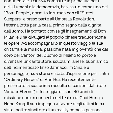
continentale. Dal 1974 combatte in prima fila per i
diritti umani e la democrazia, ha vissuto come uno dei
“Boat People”, dormito in strada con gli “Street
Sleepers” e preso parte all’Umbrella Revolution:
l’eterna lotta per la casa, primo segno della dignità
dell’uomo. Ha portato con sé gli insegnamenti di Don
Milani e li ha divulgati al popolo cinese traducendone
le opere. Ad accompagnarlo in questo viaggio la sua
chitarra e la musica, passione nata in gioventù che dal
coro dei Cantori del Duomo di Milano lo portò a
diventare un cantautore, scuola milanese, buon amico
dell’indimenticato Enzo Jannacci. In Cina è u
personaggio, sua storia è stata d’ispirazione per il film
“Ordinary Heroes” di Ann Hui. Ha recentemente
presentato la sua prima raccolta di canzoni dal titolo
“Amour Eternel”, e festeggiato i suoi 40 anni di
missione con un concerto nel teatro di Choi Hung a
Hong Kong. Il suo impegno a favore degli ultimi lo ha
visto inoltre vincitore di un reality come la persona