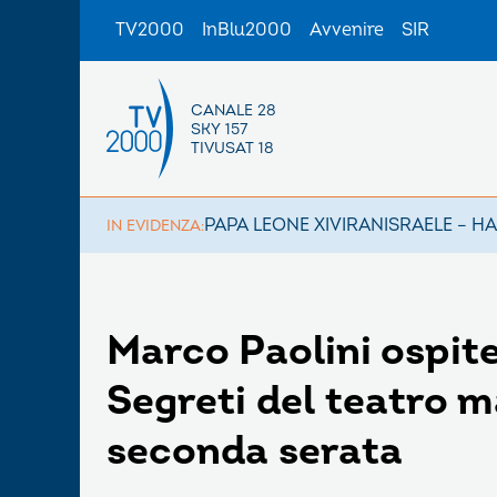
TV2000
InBlu2000
Avvenire
SIR
CANALE 28
SKY 157
TIVUSAT 18
PAPA LEONE XIV
IRAN
ISRAELE – H
IN EVIDENZA:
Marco Paolini ospite
Segreti del teatro m
seconda serata