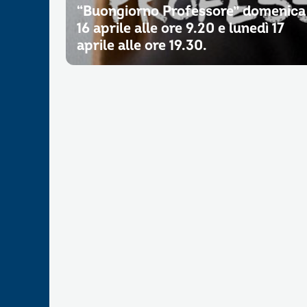
“Buongiorno Professore” domenica
16 aprile alle ore 9.20 e lunedì 17
aprile alle ore 19.30.