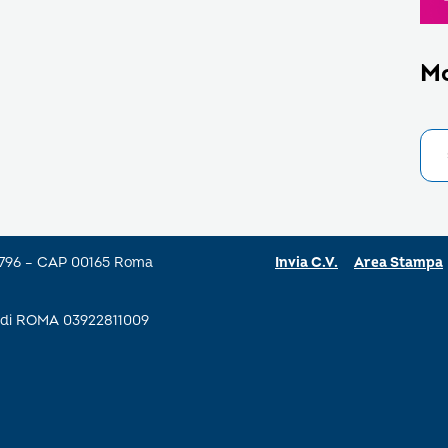
M
a 796 – CAP 00165 Roma
Invia C.V.
Area Stampa
se di ROMA 03922811009