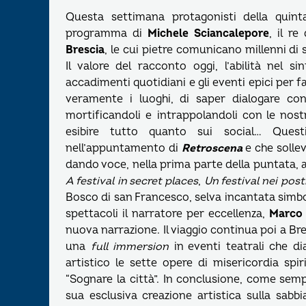
Questa settimana protagonisti della quin
programma di
Michele Sciancalepore
, il re
Brescia
, le cui pietre comunicano millenni di 
Il valore del racconto oggi, l’abilità nel s
accadimenti quotidiani e gli eventi epici per 
veramente i luoghi, di saper dialogare con
mortificandoli e intrappolandoli con le nos
esibire tutto quanto sui social… Quest
nell’appuntamento di
Retroscena
e che solle
dando voce, nella prima parte della puntata, a
A festival in secret places
,
Un festival nei post
Bosco di san Francesco, selva incantata simbol
spettacoli il narratore per eccellenza,
Marco 
nuova narrazione. Il viaggio continua poi a Bres
una
full immersion
in eventi teatrali che di
artistico le sette opere di misericordia sp
“Sognare la città”. In conclusione, come semp
sua esclusiva creazione artistica sulla sabb