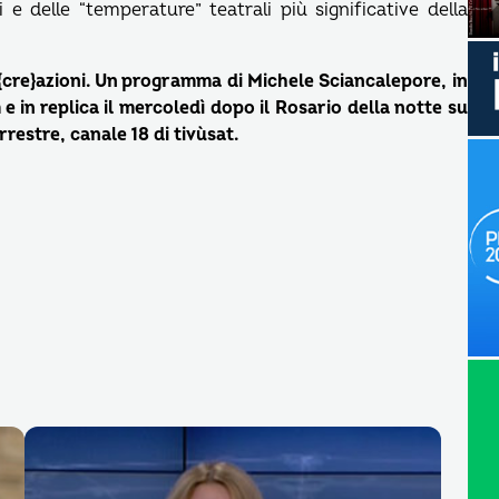
e delle “temperature” teatrali più significative della
e {cre}azioni. Un programma di Michele Sciancalepore, in
 e in replica il mercoledì dopo il Rosario della notte su
restre, canale 18 di tivùsat.