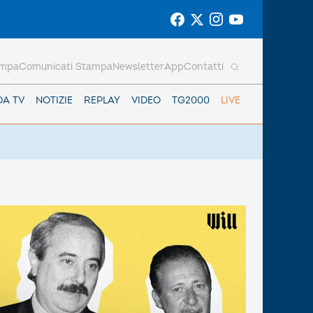
ampa
Comunicati Stampa
Newsletter
App
Contatti
DA TV
NOTIZIE
REPLAY
VIDEO
TG2000
LIVE