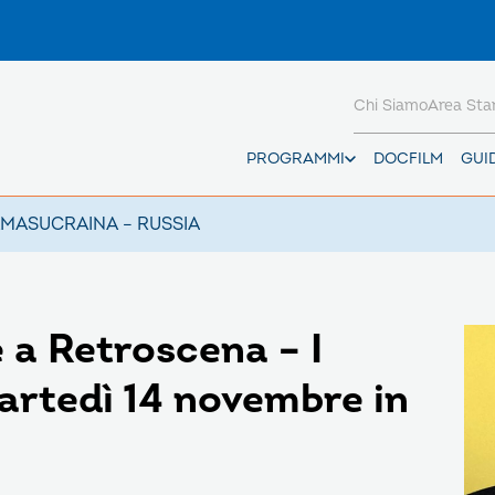
Chi Siamo
Area St
PROGRAMMI
DOCFILM
GUI
AMAS
UCRAINA – RUSSIA
 a Retroscena – I
artedì 14 novembre in