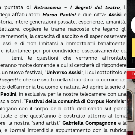
ta puntata di
Retroscena – I Segreti del teatro
, il
 degli affabulatori
Marco Paolini
e due città:
Assisi
e
storia, intere generazioni passate, esperienze, umanità.
intetizzare, cogliere le trame nascoste che legano gli
fare memoria, la capacità di ascolto e di saper osservare
 essi e di non limitarsi a immortalarli banalmente,
tre istantanee per poi condividere ossessivamente ed
i i temi, le questioni che verranno affrontate
veranno molte domande a cui si cercherà di rispondere
 un nuovo festival, “
Universo Assisi
”, il cui sottotitolo è
i segreti
e che si è svolto nella straordinaria cornice del
o dell’armonia tra uomo e natura. Ad aprire la serie di
Paolini
, in esclusiva per le nostre telecamere con una
cia con il “
Festival della comunità di Corpus Hominis
”,
alogano con il corpo della città declinando sul piano
irituale e che quest’anno è costruito attorno al tema
re, la nostra “sand artist”
Gabriella Compagnone
e la
ia, e l’ormai imperdibile appuntamento con la rubrica