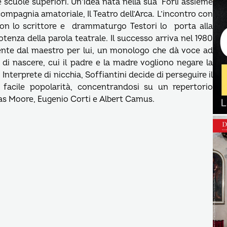
scuole superiori. Un’idea nata nella sua Forlì assieme
compagnia amatoriale, Il Teatro dell’Arca. L’incontro con
con lo scrittore e drammaturgo Testori lo porta alla
otenza della parola teatrale. Il successo arriva nel 1980
mente dal maestro per lui, un monologo che dà voce ad
i nascere, cui il padre e la madre vogliono negare la
Interprete di nicchia, Soffiantini decide di perseguire il
cile popolarità, concentrandosi su un repertorio
as Moore, Eugenio Corti e Albert Camus.