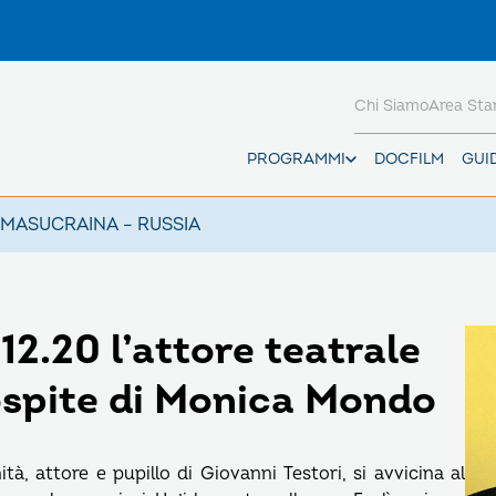
Chi Siamo
Area St
PROGRAMMI
DOCFILM
GUI
AMAS
UCRAINA – RUSSIA
12.20 l’attore teatrale
ospite di Monica Mondo
à, attore e pupillo di Giovanni Testori, si avvicina al