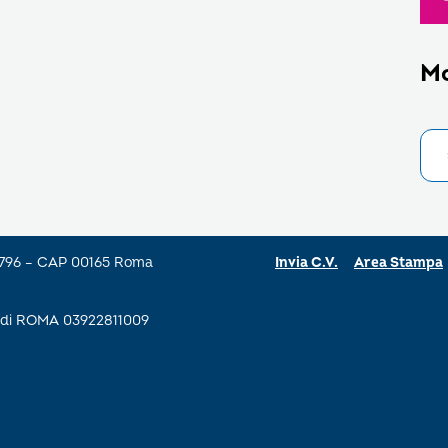
M
a 796 – CAP 00165 Roma
Invia C.V.
Area Stampa
se di ROMA 03922811009