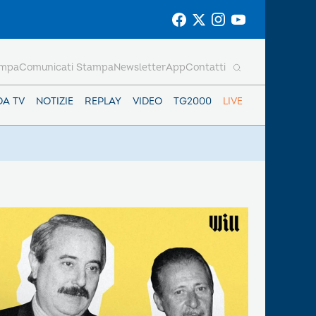
ampa
Comunicati Stampa
Newsletter
App
Contatti
DA TV
NOTIZIE
REPLAY
VIDEO
TG2000
LIVE