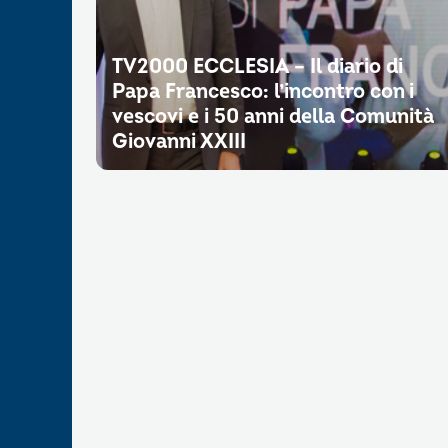
TV2000 ECCLESIA – Il diario di
Papa Francesco: l’incontro con i
vescovi e i 50 anni della Comunità
Giovanni XXIII