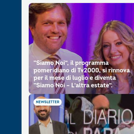
“Siamo Noi”, il programma
pomeridiano di Tv2000, si rinnova
per il mese di luglio e diventa
“Siamo Noi – L’altra estate”.
NEWSLETTER