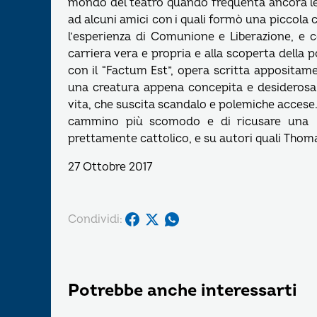
mondo del teatro quando frequenta ancora le 
ad alcuni amici con i quali formò una piccola 
l’esperienza di Comunione e Liberazione, e 
carriera vera e propria e alla scoperta della p
con il “Factum Est”, opera scritta apposita
una creatura appena concepita e desiderosa d
vita, che suscita scandalo e polemiche accese. 
cammino più scomodo e di ricusare una fa
prettamente cattolico, e su autori quali Thom
27 Ottobre 2017
Condividi:
Potrebbe anche interessarti