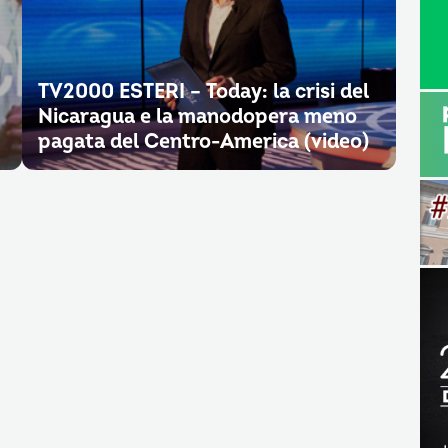
TV2000 ESTERI – Today: la crisi del
Nicaragua e la manodopera meno
pagata del Centro-America (video)