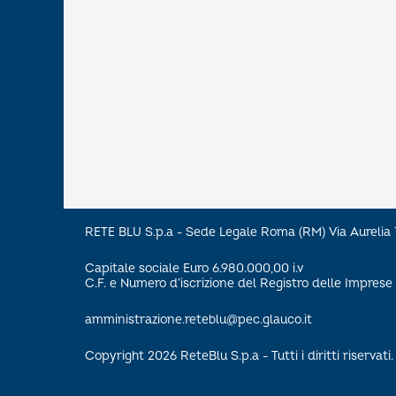
RETE BLU S.p.a - Sede Legale Roma (RM) Via Aureli
Capitale sociale Euro 6.980.000,00 i.v
C.F. e Numero d’iscrizione del Registro delle Impre
amministrazione.reteblu@pec.glauco.it
Copyright 2026 ReteBlu S.p.a - Tutti i diritti riservati.