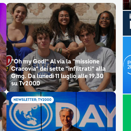
“Oh my God!” Al via la “missione
Cracovia” dei sette “infiltrati” alla
Gmg. Da lunedì 11 luglio alle 19.30
su Tv2000
NEWSLETTER; TV2000