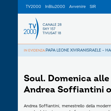
TV2000
InBlu2000
Avvenire
SIR
CANALE 28
SKY 157
TIVUSAT 18
PAPA LEONE XIV
IRAN
ISRAELE – H
IN EVIDENZA:
Soul. Domenica alle 
Andrea Soffiantini 
Andrea Soffiantini, menestrello della modernit