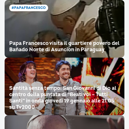
#PAPAFRANCESCO
Papa Francesco visita il quartiere povero del
Bañado Norte di Asuncion in Paraguay
Santità senza tempo: San Giovanni di Dio al
centro della puntata di “Beati voi – Tutti
Santi” in onda giovedì 19 gennaio alle 21.05
su Tv2000