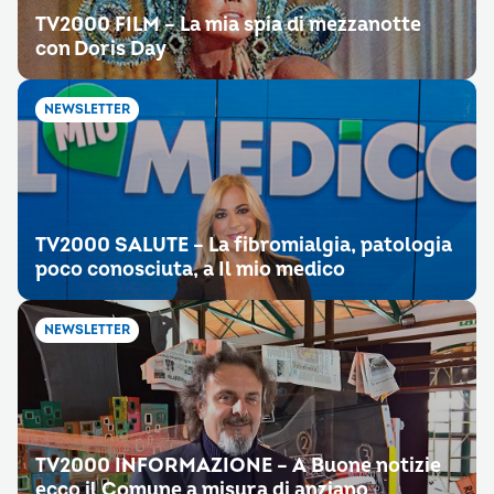
TV2000 FILM – La mia spia di mezzanotte
con Doris Day
NEWSLETTER
TV2000 SALUTE – La fibromialgia, patologia
poco conosciuta, a Il mio medico
NEWSLETTER
TV2000 INFORMAZIONE – A Buone notizie
ecco il Comune a misura di anziano