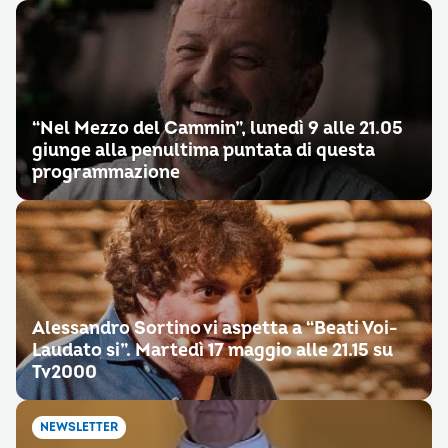
“Nel Mezzo del Cammin”, lunedì 9 alle 21.05
giunge alla penultima puntata di questa
programmazione
Alessandro Sortino vi aspetta a “Beati Voi-
Laudato si”. Martedì 17 maggio alle 21.15 su
Tv2000
NEWSLETTER