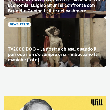
TV2000 APPROFONDIMENTI – A Benedetta
Economia! Luigino Bruni si confronta con
Brunello Cucinelli, il re del cashmere
NEWSLETTER
TV2000 DOC – La nostra chiesa: quando il
parroco non c’è sempre ci si rimboccano le
maniche (foto)