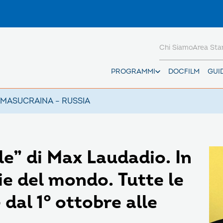
Chi Siamo
Area St
PROGRAMMI
DOCFILM
GUI
AMAS
UCRAINA – RUSSIA
le” di Max Laudadio. In
rie del mondo. Tutte le
dal 1° ottobre alle