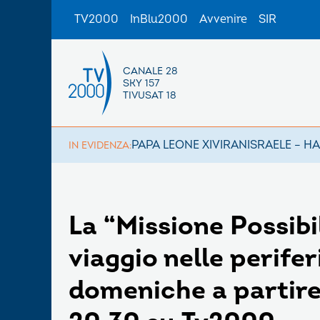
TV2000
InBlu2000
Avvenire
SIR
CANALE 28
SKY 157
TIVUSAT 18
PAPA LEONE XIV
IRAN
ISRAELE – H
IN EVIDENZA:
La “Missione Possibi
viaggio nelle perife
domeniche a partire 