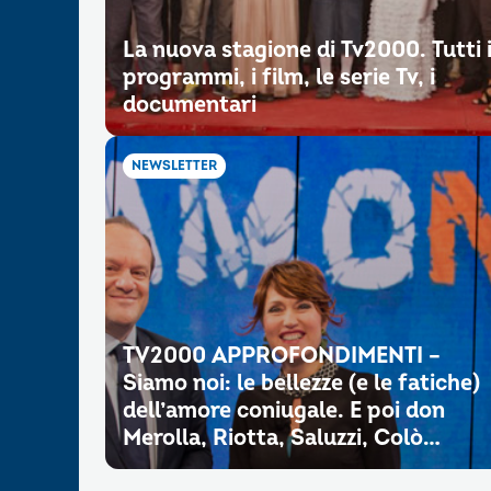
La nuova stagione di Tv2000. Tutti 
programmi, i film, le serie Tv, i
documentari
NEWSLETTER
TV2000 APPROFONDIMENTI –
Siamo noi: le bellezze (e le fatiche)
dell’amore coniugale. E poi don
Merolla, Riotta, Saluzzi, Colò…