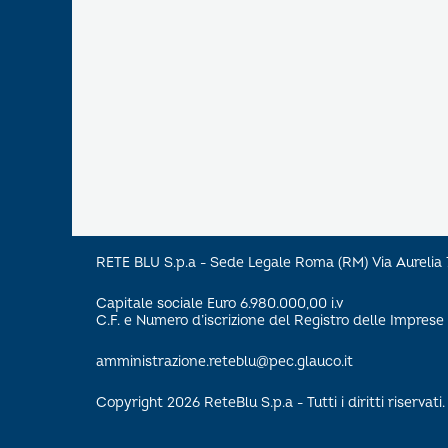
RETE BLU S.p.a - Sede Legale Roma (RM) Via Aureli
Capitale sociale Euro 6.980.000,00 i.v
C.F. e Numero d’iscrizione del Registro delle Impre
amministrazione.reteblu@pec.glauco.it
Copyright 2026 ReteBlu S.p.a - Tutti i diritti riservati.