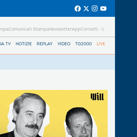
ampa
Comunicati Stampa
Newsletter
App
Contatti
DA TV
NOTIZIE
REPLAY
VIDEO
TG2000
LIVE