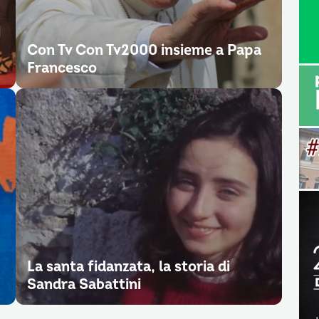
i
Con Tv Con Tv2000 insieme a Papa
Francesco
La santa fidanzata, la storia di
Sandra Sabattini