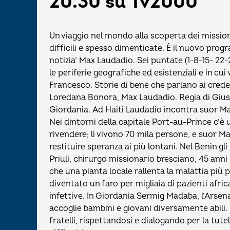
20.30 su Tv2000
Un viaggio nel mondo alla scoperta dei missiona
difficili e spesso dimenticate. È il nuovo prog
notizia’ Max Laudadio. Sei puntate (1-8-15- 2
le periferie geografiche ed esistenziali e in cu
Francesco. Storie di bene che parlano ai creden
Loredana Bonora, Max Laudadio. Regia di Giusep
Giordania. Ad Haiti Laudadio incontra suor Marce
Nei dintorni della capitale Port-au-Prince c’è 
rivendere; lì vivono 70 mila persone, e suor M
restituire speranza ai più lontani. Nel Benin gl
Priuli, chirurgo missionario bresciano, 45 anni
che una pianta locale rallenta la malattia più p
diventato un faro per migliaia di pazienti afric
infettive. In Giordania Sermig Madaba, l’Arsen
accoglie bambini e giovani diversamente abili.
fratelli, rispettandosi e dialogando per la tutel