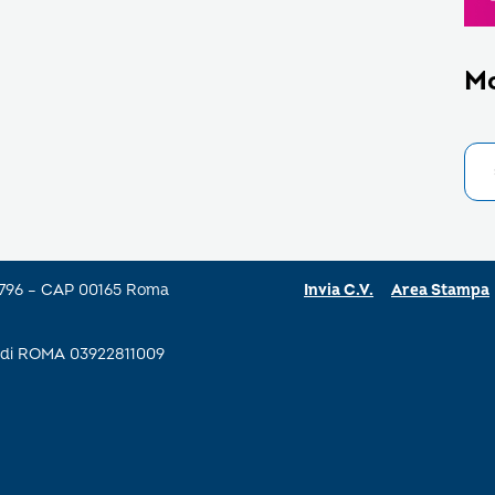
M
a 796 – CAP 00165 Roma
Invia C.V.
Area Stampa
se di ROMA 03922811009