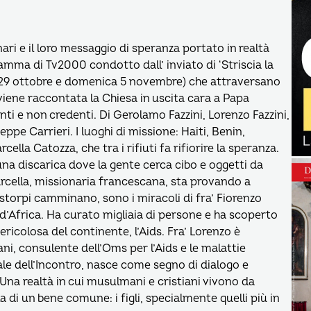
ri e il loro messaggio di speranza portato in realtà
ramma di Tv2000 condotto dall’ inviato di ‘Striscia la
2-29 ottobre e domenica 5 novembre) che attraversano
i viene raccontata la Chiesa in uscita cara a Papa
ti e non credenti. Di Gerolamo Fazzini, Lorenzo Fazzini,
pe Carrieri. I luoghi di missione: Haiti, Benin,
lla Catozza, che tra i rifiuti fa rifiorire la speranza.
una discarica dove la gente cerca cibo e oggetti da
arcella, missionaria francescana, sta provando a
i storpi camminano, sono i miracoli di fra’ Fiorenzo
 d’Africa. Ha curato migliaia di persone e ha scoperto
ericolosa del continente, l’Aids. Fra’ Lorenzo è
ani, consulente dell’Oms per l’Aids e le malattie
ale dell’Incontro, nasce come segno di dialogo e
 Una realtà in cui musulmani e cristiani vivono da
a di un bene comune: i figli, specialmente quelli più in