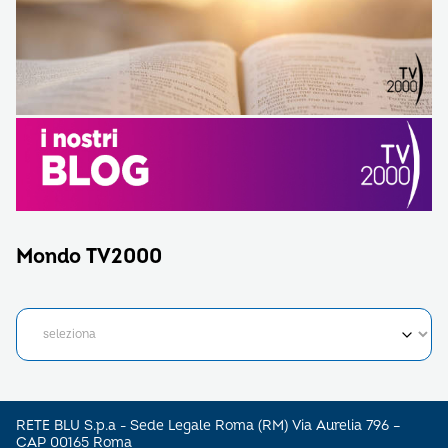
Mondo TV2000
RETE BLU S.p.a - Sede Legale Roma (RM) Via Aurelia 796 –
CAP 00165 Roma