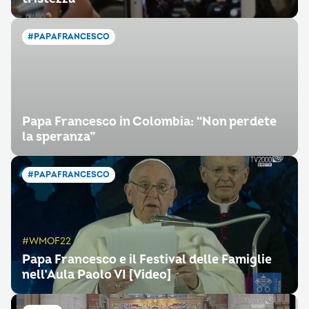
#PAPAFRANCESCO
Papa Francesco in Colombia: “Non perdete
la speranza”
#PAPAFRANCESCO
#WMOF22
Papa Francesco e il Festival delle Famiglie
nell’Aula Paolo VI [Video]