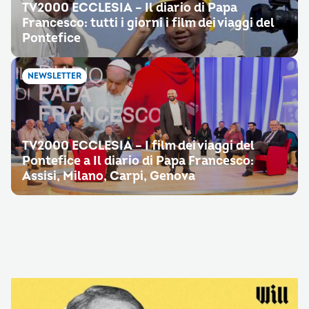
TV2000 ECCLESIA – Il diario di Papa
Francesco: tutti i giorni i film dei viaggi del
Pontefice
NEWSLETTER
TV2000 ECCLESIA – I film dei viaggi del
Pontefice a Il diario di Papa Francesco:
Assisi, Milano, Carpi, Genova