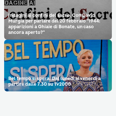
Indagini ai confini del sacro. Con David
Murgia per parlare del 20 febbraio “1944:
apparizioni a Ghiaie di Bonate, un caso
ancora aperto?”
Bel tempo si spera. Dal lunedì al venerdì a
partire dalle 7.30 su Tv2000