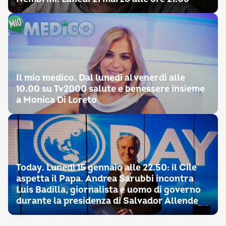
Il mio medico. Dal lunedì al venerdì alle
10.00 su Tv2000 salute e benessere insieme
a Monica Di Loreto
Today. Lunedì 15 gennaio alle 22.50: il Cile
aspetta il Papa. Andrea Sarubbi incontra
Luis Badilla, giornalista e uomo di governo
durante la presidenza di Salvador Allende