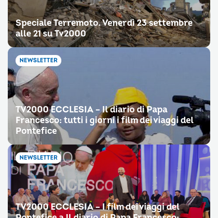
Speciale Terremoto. Venerdì 23 settembre
alle 21 su Tv2000
NEWSLETTER
TV2000 ECCLESIA – Il diario di Papa
Francesco: tutti i giorni i film dei viaggi del
Pontefice
NEWSLETTER
TV2000 ECCLESIA – I film dei viaggi del
Pontefice a Il diario di Papa Francesco: