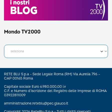
Mondo TV2000
RETE BLU S.p.a - Sede Legale Roma (RM) Via Aurelia 796 –
CAP 00165 Roma
Capitale sociale Euro 6.980.000,00 i.v
C.F. e Numero d’iscrizione del Registro delle Imprese di ROMA
03922811009
amministrazione.reteblu@pec.glauco.it
Copyright 2026 ReteBlu S.p.a - Tutti i diritti riservati.