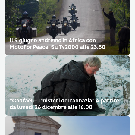
Il 9 giugno andremo in Africa con
MotoForPeace. Su Tv2000 alle 23.50
“Cadfael – I misteri dell’abbazia” A partire
da lunedì 26 dicembre alle 16.00