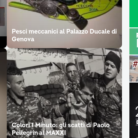
Pesci meccanici al Palazzo Ducale di
Genova
Colori 1 Minuto: gli scatti di Paolo
Pellegrin al MAXXI