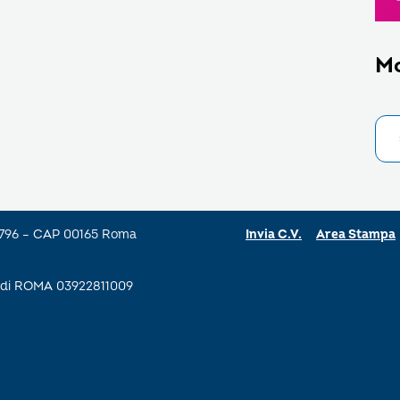
M
a 796 – CAP 00165 Roma
Invia C.V.
Area Stampa
se di ROMA 03922811009