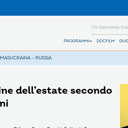
Chi Siamo
Area St
PROGRAMMI
DOCFILM
GUI
AMAS
UCRAINA – RUSSIA
fine dell’estate secondo
ni