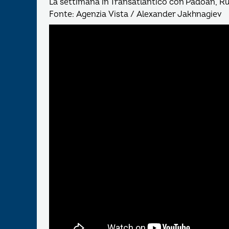
La settimana in Transatlantico con Padoan, Ru
Fonte: Agenzia Vista / Alexander Jakhnagiev