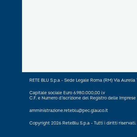
RETE BLU S.p.a - Sede Legale Roma (RM) Via Aureli
Capitale sociale Euro 6.980.000,00 i.v
C.F. e Numero d’iscrizione del Registro delle Impre
amministrazione.reteblu@pec.glauco.it
Copyright 2026 ReteBlu S.p.a - Tutti i diritti riservati.