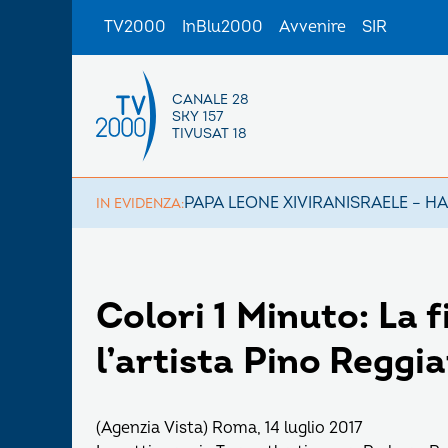
TV2000
InBlu2000
Avvenire
SIR
CANALE 28
SKY 157
TIVUSAT 18
PAPA LEONE XIV
IRAN
ISRAELE – H
IN EVIDENZA:
Colori 1 Minuto: La 
l’artista Pino Reggia
(Agenzia Vista) Roma, 14 luglio 2017