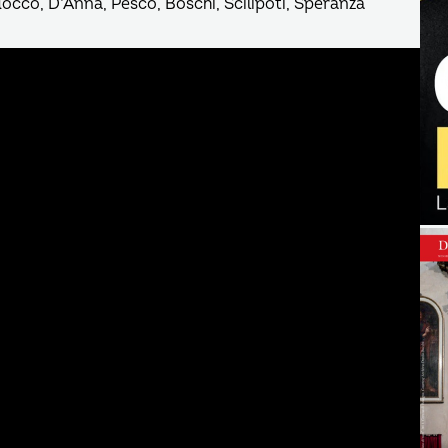
occo, D’Anna, Pesco, Boschi, Scilipoti, Speranza