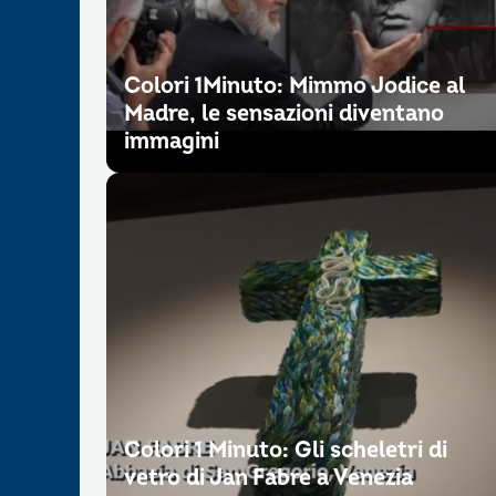
Colori 1Minuto: Mimmo Jodice al
Madre, le sensazioni diventano
immagini
Colori 1 Minuto: Gli scheletri di
vetro di Jan Fabre a Venezia