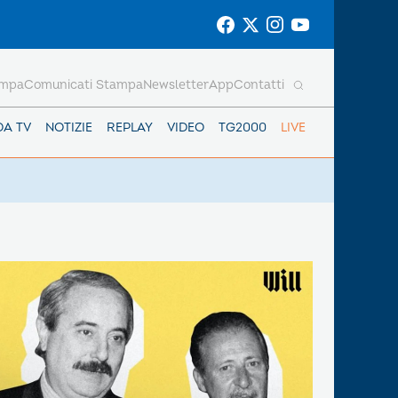
ampa
Comunicati Stampa
Newsletter
App
Contatti
DA TV
NOTIZIE
REPLAY
VIDEO
TG2000
LIVE