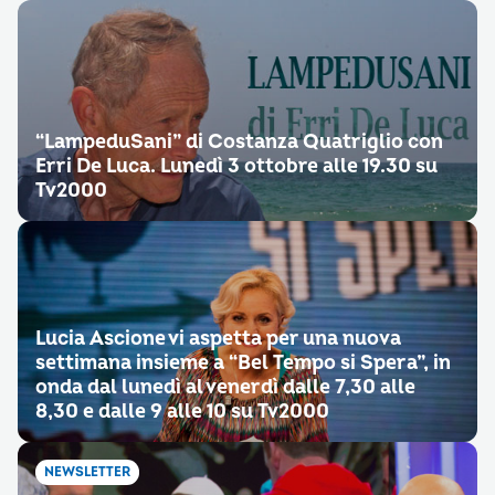
“LampeduSani” di Costanza Quatriglio con
Erri De Luca. Lunedì 3 ottobre alle 19.30 su
Tv2000
Lucia Ascione vi aspetta per una nuova
settimana insieme a “Bel Tempo si Spera”, in
onda dal lunedì al venerdì dalle 7,30 alle
8,30 e dalle 9 alle 10 su Tv2000
NEWSLETTER