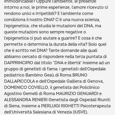
immodificabile? Oppure l’ambiente, le presenze
intorno a noi, le prime esperienze, l’amore ricevuto ci
rendono unici e irripetibili? E l’ambiente come
condiziona il nostro DNA? C’è una nuova scienza,
l’epigenetica, che studia le mutazioni del DNA, ma
queste mutazioni sono sempre negative o
l’epigenetica ci può aiutare a guarire? E cosa è che
permette o determina la durata della vita? Solo quel
che è scritto nel DNA? Tante domande alle quali
abbiamo cercato di rispondere nella terza puntata di
DAPPRINCIPIO dal titolo “DNA e libertà” insieme ad un
gruppo di genetisti di fama: i genetisti dell’Ospedale
pediatrico Bambino Gesù di Roma BRUNO
DALLAPICCOLA e dell’Ospedale Galliera di Genova,
DOMENICO COVIELLO, il genetista del Policlinico
Agostino Gemelli di Roma MAURIZIO GENUARDI e
ALESSANDRA RENIERI Genetista degli Ospedali Riuniti
di Siena, insieme a PIERLUIGI RIGHETTI Psicoterapeuta
dell’Università Salesiana di Venezia (IUSVE).