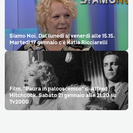
Siamo Noi. Dal lunedì al venerdì alle 15.15.
Martedì 17 gennaio c’è Katia Ricciarelli
Film, “Paura in palcoscenico” di Alfred
Hitchcock. Sabato 21 gennaio alle 21.20 su
Tv2000