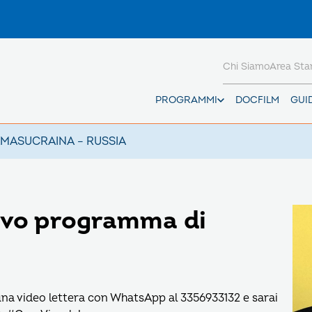
Chi Siamo
Area St
PROGRAMMI
DOCFILM
GUI
AMAS
UCRAINA – RUSSIA
ovo programma di
una video lettera con WhatsApp al 3356933132 e sarai