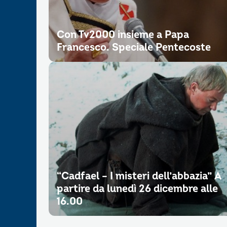
Con Tv2000 insieme a Papa
Francesco. Speciale Pentecoste
“Cadfael – I misteri dell’abbazia” A
partire da lunedì 26 dicembre alle
16.00