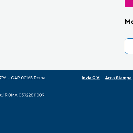
M
a 796 – CAP 00165 Roma
Invia C.V.
Area Stampa
se di ROMA 03922811009