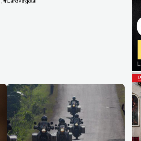
, #CaroVirgola!