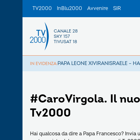
TV2000
InBlu2000
Avvenire
SIR
CANALE 28
SKY 157
TIVUSAT 18
PAPA LEONE XIV
IRAN
ISRAELE – H
IN EVIDENZA:
#CaroVirgola. Il nu
Tv2000
Hai qualcosa da dire a Papa Francesco? Invia 