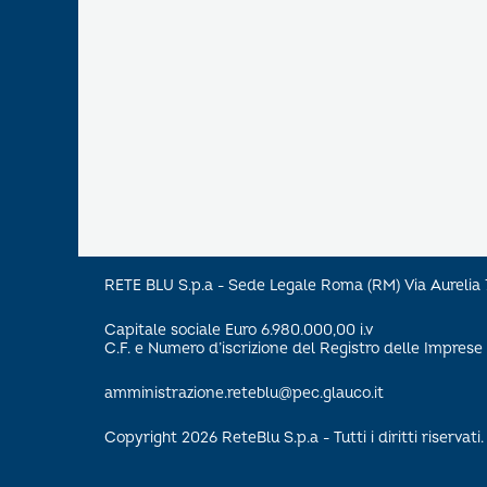
RETE BLU S.p.a - Sede Legale Roma (RM) Via Aureli
Capitale sociale Euro 6.980.000,00 i.v
C.F. e Numero d’iscrizione del Registro delle Impre
amministrazione.reteblu@pec.glauco.it
Copyright 2026 ReteBlu S.p.a - Tutti i diritti riservati.