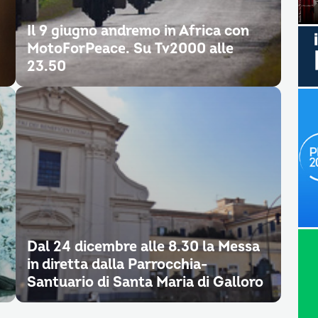
Il 9 giugno andremo in Africa con
MotoForPeace. Su Tv2000 alle
23.50
Dal 24 dicembre alle 8.30 la Messa
in diretta dalla Parrocchia-
Santuario di Santa Maria di Galloro