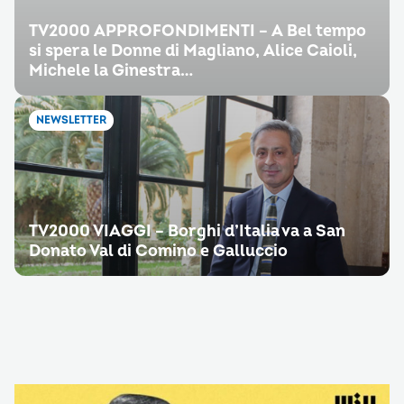
TV2000 APPROFONDIMENTI – A Bel tempo
si spera le Donne di Magliano, Alice Caioli,
Michele la Ginestra…
NEWSLETTER
TV2000 VIAGGI – Borghi d’Italia va a San
Donato Val di Comino e Galluccio