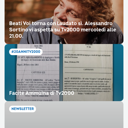
Beati Voi torna con Laudato sì. Alessandro
Sortino vi aspetta su Tv2000 mercoledì alle
21.00.
#20ANNITV2000
Facite Ammuina di Tv2000
NEWSLETTER