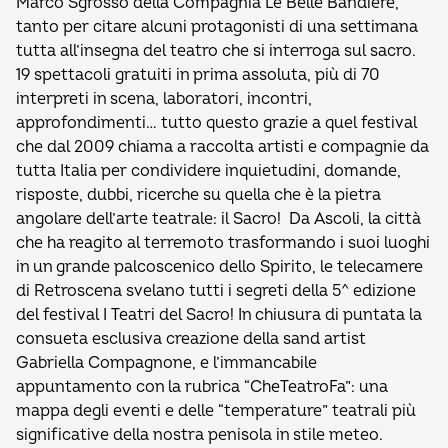
Marco Sgrosso della Compagnia Le Belle Bandiere,
tanto per citare alcuni protagonisti di una settimana
tutta all’insegna del teatro che si interroga sul sacro.
19 spettacoli gratuiti in prima assoluta, più di 70
interpreti in scena, laboratori, incontri,
approfondimenti… tutto questo grazie a quel festival
che dal 2009 chiama a raccolta artisti e compagnie da
tutta Italia per condividere inquietudini, domande,
risposte, dubbi, ricerche su quella che è la pietra
angolare dell’arte teatrale: il Sacro! Da Ascoli, la città
che ha reagito al terremoto trasformando i suoi luoghi
in un grande palcoscenico dello Spirito, le telecamere
di Retroscena svelano tutti i segreti della 5^ edizione
del festival I Teatri del Sacro! In chiusura di puntata la
consueta esclusiva creazione della sand artist
Gabriella Compagnone, e l’immancabile
appuntamento con la rubrica “CheTeatroFa”: una
mappa degli eventi e delle “temperature” teatrali più
significative della nostra penisola in stile meteo.