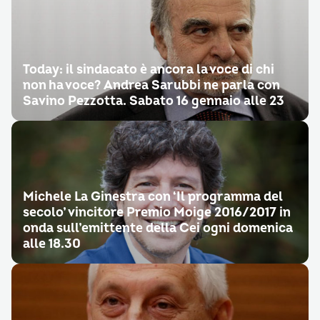
Today: il sindacato è ancora la voce di chi
non ha voce? Andrea Sarubbi ne parla con
Savino Pezzotta. Sabato 16 gennaio alle 23
Michele La Ginestra con ‘Il programma del
secolo’ vincitore Premio Moige 2016/2017 in
onda sull’emittente della Cei ogni domenica
alle 18.30