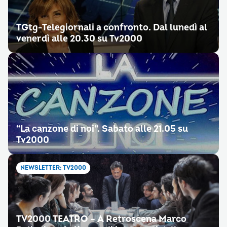
TGtg-Telegiornali a confronto. Dal lunedì al
venerdì alle 20.30 su Tv2000
“La canzone di noi”. Sabato alle 21.05 su
Tv2000
NEWSLETTER; TV2000
TV2000 TEATRO – A Retroscena Marco